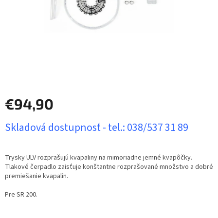
€94,90
Jednotková
Skladová dostupnosť - tel.: 038/537 31 89
cena:
Trysky ULV rozprašujú kvapaliny na mimoriadne jemné kvapôčky.
Tlakové čerpadlo zaisťuje konštantne rozprašované množstvo a dobré
premiešanie kvapalín.
Pre SR 200.