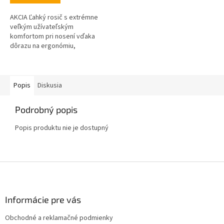
AKCIA Ľahký rosič s extrémne
veľkým užívateľským
komfortom pri nosení vďaka
dôrazu na ergonómiu,
kompaktnosť a ťažisku v
blízkosti tela. Ideálny pre
starostlivosť o plodiny do...
Popis
Diskusia
Podrobný popis
Popis produktu nie je dostupný
Z
á
p
ä
Informácie pre vás
t
Obchodné a reklamačné podmienky
i