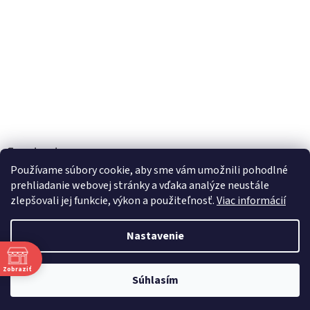
Facebook
Používame súbory cookie, aby sme vám umožnili pohodlné
prehliadanie webovej stránky a vďaka analýze neustále
zlepšovali jej funkcie, výkon a použiteľnosť.
Viac informácií
Vytvoril Shoptet
Nastavenie
Copyright 2026
TOBEL s.r.o.
. Všetky práva vyhradené.
Upraviť
Zobraziť
Súhlasím
nastavenie cookies