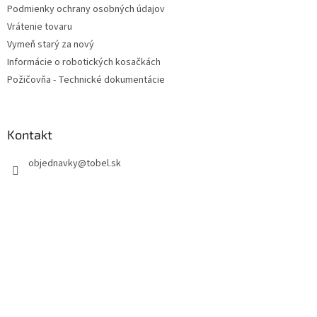
Podmienky ochrany osobných údajov
e
Vrátenie tovaru
Vymeň starý za nový
Informácie o robotických kosačkách
Požičovňa - Technické dokumentácie
Kontakt
objednavky
@
tobel.sk