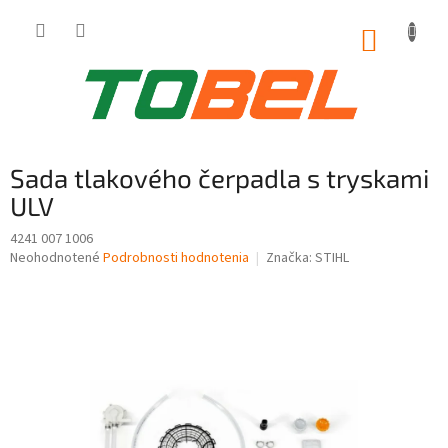
Prejsť
na
NÁKUP
obsah
KOŠÍK
Sada tlakového čerpadla s tryskami
ULV
4241 007 1006
Priemerné
Neohodnotené
Podrobnosti hodnotenia
Značka:
STIHL
hodnotenie
produktu
je
0,0
z
5
hviezdičiek.