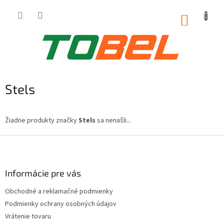
Prejsť
na
NÁKUP
obsah
KOŠÍK
Stels
Žiadne produkty značky
Stels
sa nenašli...
Z
á
p
ä
Informácie pre vás
t
Obchodné a reklamačné podmienky
i
Podmienky ochrany osobných údajov
e
Vrátenie tovaru