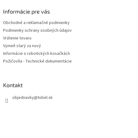
p
ä
Informácie pre vás
t
Obchodné a reklamačné podmienky
i
Podmienky ochrany osobných údajov
e
Vrátenie tovaru
Vymeň starý za nový
Informácie o robotických kosačkách
Požičovňa - Technické dokumentácie
Kontakt
objednavky
@
tobel.sk