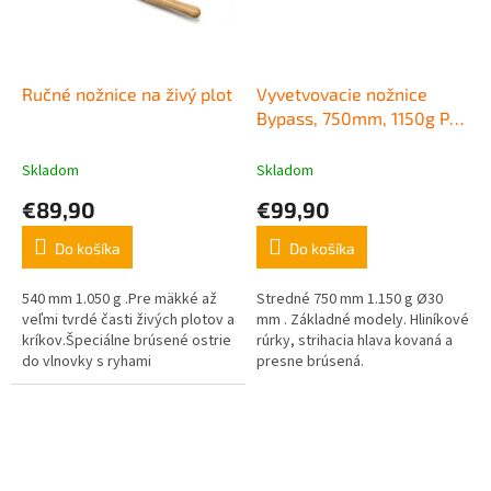
Ručné nožnice na živý plot
Vyvetvovacie nožnice
Bypass, 750mm, 1150g PB
11
Skladom
Skladom
€89,90
€99,90
Do košíka
Do košíka
540 mm 1.050 g .Pre mäkké až
Stredné 750 mm 1.150 g Ø30
veľmi tvrdé časti živých plotov a
mm . Základné modely. Hliníkové
kríkov.Špeciálne brúsené ostrie
rúrky, strihacia hlava kovaná a
do vlnovky s ryhami
presne brúsená.
odvádzajúcim išťavu, s
ochranou proti korózii.
Zaistenie...