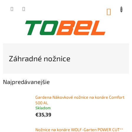
Prejsť
na
NÁKUP
obsah
KOŠÍK
Záhradné nožnice
Najpredávanejšie
Gardena Nákovkové nožnice na konáre Comfort
500 AL
Skladom
€35,39
Nožnice na konáre WOLF-Garten POWER CUT**