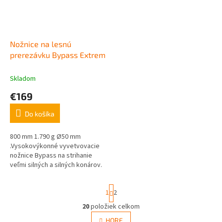
Nožnice na lesnú
prerezávku Bypass Extrem
Skladom
€169
Do košíka
800 mm 1.790 g Ø50 mm
.Vysokovýkonné vyvetvovacie
nožnice Bypass na strihanie
veľmi silných a silných konárov.
Robustné prevedenie. Malá
hmotnosť, vymeniteľné nože.
S
1
2
t
r
20
položiek celkom
O
á
v
HORE
n