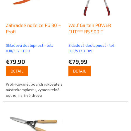
u
p
k
r
t
o
o
d
Záhradné nožnice PG 30 –
Wolf Garten POWER
v
u
Profi
CUT*** RS 900 T
k
t
Skladová dostupnosť - tel.:
Skladová dostupnosť - tel.:
o
038/537 31 89
038/537 31 89
v
€79,90
€79,99
DETAIL
DETAIL
Profi-Kované, povrch rukoväte s
nástrekomplastu, vymeniteľné
ostrie, na živé drevo