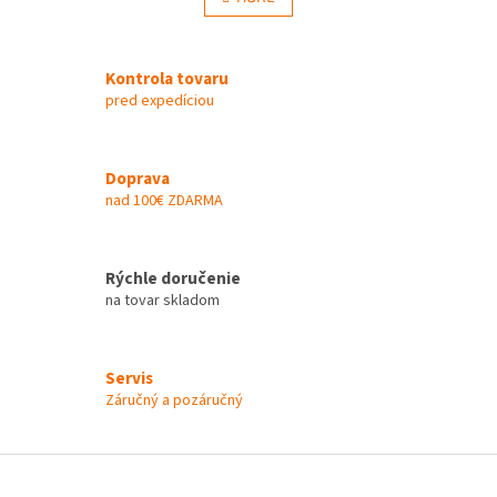
l
k
á
o
v
d
a
Kontrola tovaru
a
n
c
pred expedíciou
i
i
e
e
p
Doprava
r
nad 100€ ZDARMA
v
k
y
v
Rýchle doručenie
ý
na tovar skladom
p
i
s
u
Servis
Záručný a pozáručný
Z
á