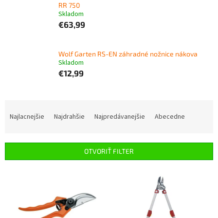
RR 750
Skladom
€63,99
Wolf Garten RS-EN záhradné nožnice nákova
Skladom
€12,99
R
a
Najlacnejšie
Najdrahšie
Najpredávanejšie
Abecedne
d
e
n
OTVORIŤ FILTER
i
e
V
p
ý
r
p
o
i
d
s