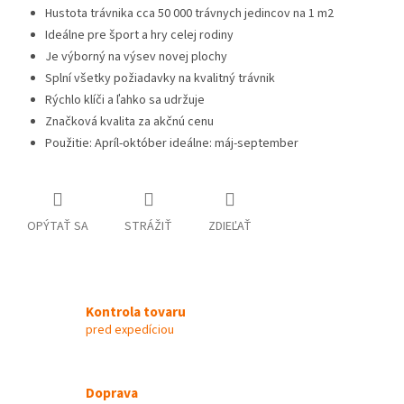
Hustota trávnika cca 50 000 trávnych jedincov na 1 m2
Ideálne pre šport a hry celej rodiny
Je výborný na výsev novej plochy
Splní všetky požiadavky na kvalitný trávnik
Rýchlo klíči a ľahko sa udržuje
Značková kvalita za akčnú cenu
Použitie: Apríl-október ideálne: máj-september
OPÝTAŤ SA
STRÁŽIŤ
ZDIEĽAŤ
Kontrola tovaru
pred expedíciou
Doprava