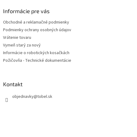
p
ä
Informácie pre vás
t
Obchodné a reklamačné podmienky
i
Podmienky ochrany osobných údajov
e
Vrátenie tovaru
Vymeň starý za nový
Informácie o robotických kosačkách
Požičovňa - Technické dokumentácie
Kontakt
objednavky
@
tobel.sk