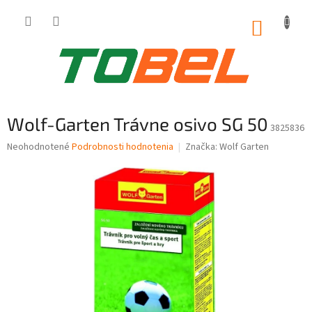
Prejsť
na
NÁKUP
obsah
KOŠÍK
Wolf-Garten Trávne osivo SG 50
3825836
Priemerné
Neohodnotené
Podrobnosti hodnotenia
Značka:
Wolf Garten
hodnotenie
produktu
je
0,0
z
5
hviezdičiek.