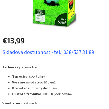
€13,99
Jednotková
Skladová dostupnosť - tel.: 038/537 31 89
cena:
Technické parametre:
Typ osiva:
šport a hry
Výsevné množstvo:
20 g/m2
Pre veľkosť plochy do:
50 m2
Hustota trávnika:
50000 tr. jedincov/m2
Všeobecné vlastnosti: