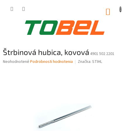
Prejsť
na
NÁKUP
obsah
KOŠÍK
Štrbinová hubica, kovová
4901 502 2201
Priemerné
Neohodnotené
Podrobnosti hodnotenia
Značka:
STIHL
hodnotenie
produktu
je
0,0
z
5
hviezdičiek.