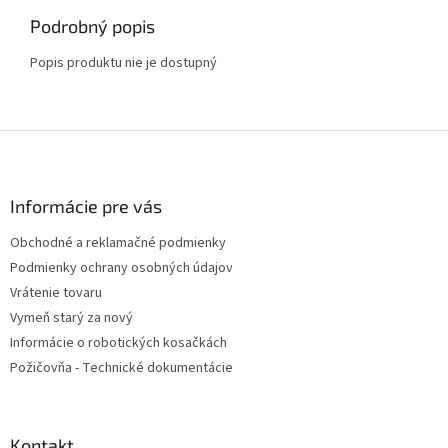
Podrobný popis
Popis produktu nie je dostupný
Z
á
p
ä
Informácie pre vás
t
Obchodné a reklamačné podmienky
i
Podmienky ochrany osobných údajov
e
Vrátenie tovaru
Vymeň starý za nový
Informácie o robotických kosačkách
Požičovňa - Technické dokumentácie
Kontakt