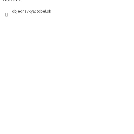
objednavky
@
tobel.sk