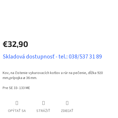
€32,90
Jednotková
Skladová dostupnosť - tel.: 038/537 31 89
cena:
Kov, na čistenie vykurovacích kotlov a rúr na pečenie, dĺžka 920
mm,prípojka ø 36 mm.
Pre SE 33- 133 ME
OPÝTAŤ SA
STRÁŽIŤ
ZDIEĽAŤ