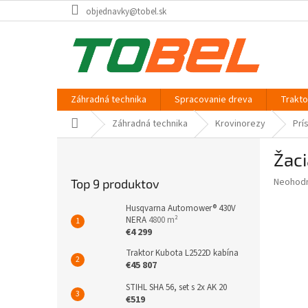
Prejsť
objednavky@tobel.sk
na
obsah
Záhradná technika
Spracovanie dreva
Trakt
Domov
Záhradná technika
Krovinorezy
Prí
B
Žaci
o
č
Priemer
Neohod
Top 9 produktov
n
hodnote
ý
produkt
Husqvarna Automower® 430V
p
NERA
4800 m²
je
€4 299
0,0
a
z
n
Traktor Kubota L2522D kabína
5
e
€45 807
hviezdič
l
STIHL SHA 56, set s 2x AK 20
€519