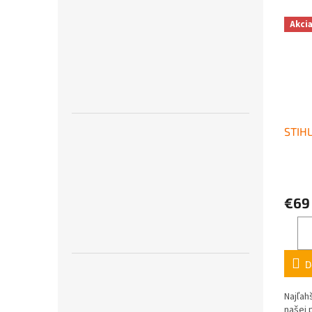
Akci
STIHL
€69
D
Najľah
našej 