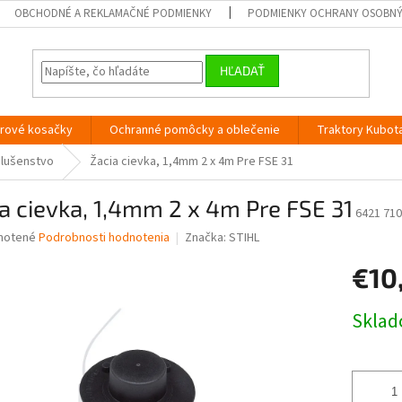
OBCHODNÉ A REKLAMAČNÉ PODMIENKY
PODMIENKY OCHRANY OSOBN
HĽADAŤ
orové kosačky
Ochranné pomôcky a oblečenie
Traktory Kubot
slušenstvo
Žacia cievka, 1,4mm 2 x 4m Pre FSE 31
a cievka, 1,4mm 2 x 4m Pre FSE 31
6421 710
né
notené
Podrobnosti hodnotenia
Značka:
STIHL
nie
€10
u
Jednotk
Skla
cena:
iek.