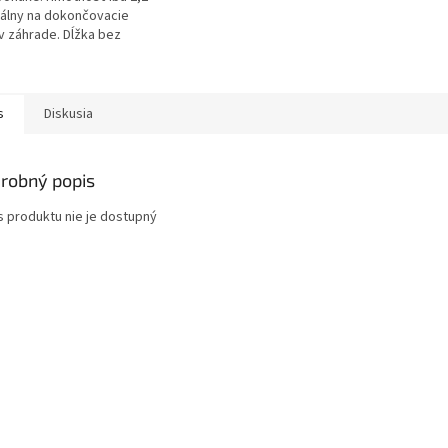
eálny na dokončovacie
v záhrade. Dĺžka bez
o nástroja 110 cm.
s
Diskusia
robný popis
s produktu nie je dostupný