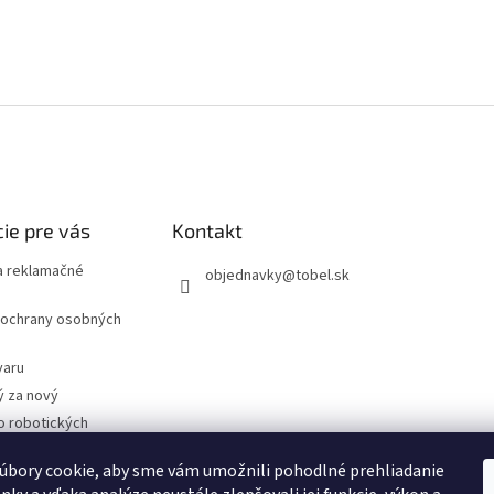
ie pre vás
Kontakt
 reklamačné
objednavky
@
tobel.sk
ochrany osobných
varu
ý za nový
o robotických
úbory cookie, aby sme vám umožnili pohodlné prehliadanie
- Technické
cie