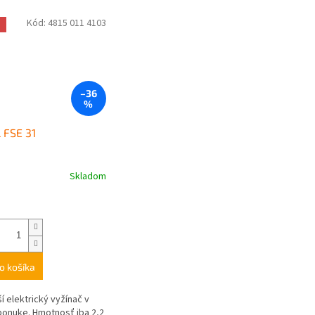
Kód:
4815 011 4103
a
–36
%
 FSE 31
Skladom
o košíka
ší elektrický vyžínač v
ponuke. Hmotnosť iba 2,2