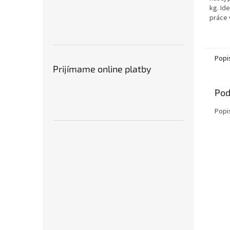
kg. Id
práce 
žacieh
Popi
Prijímame online platby
Pod
Popi