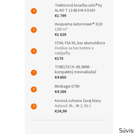
Traktorová kosačka solo® by
AL-KO T 13-86.6 M-A EASY
€1 799
Husqvarna Automower® 312V
1200 m²
€1 629
STIHL FSA 50, bez akumulátora
Dodáva sa bez batérie a
nabíjačky
€179
TOBELTECH JKL360W -
kompaktný mininakladač
€4 650
Minibager D790
€4 200
Kovová ochrana žacej hlavy
Autocut 36-, 46-2, 56-2
€24,90
Súvis