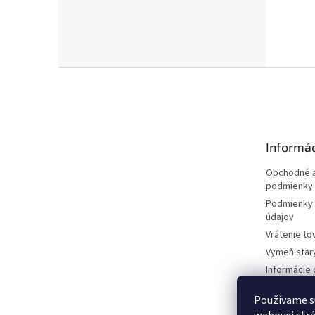
Z
á
p
ä
t
Informác
i
e
Obchodné a
podmienky
Podmienky 
údajov
Vrátenie to
Vymeň star
Informácie 
kosačkách
Používame s
Požičovňa 
dokumentá