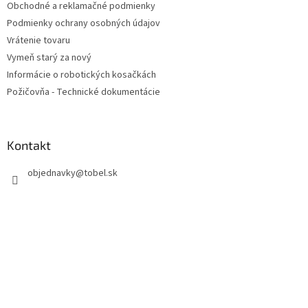
Obchodné a reklamačné podmienky
i
Podmienky ochrany osobných údajov
e
Vrátenie tovaru
Vymeň starý za nový
Informácie o robotických kosačkách
Požičovňa - Technické dokumentácie
Kontakt
objednavky
@
tobel.sk