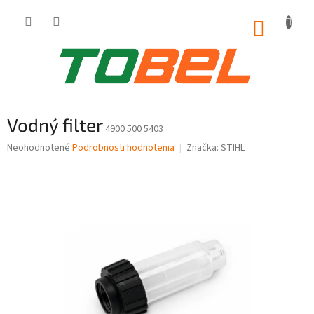
Prejsť
na
NÁKUP
obsah
KOŠÍK
Vodný filter
4900 500 5403
Priemerné
Neohodnotené
Podrobnosti hodnotenia
Značka:
STIHL
hodnotenie
produktu
je
0,0
z
5
hviezdičiek.