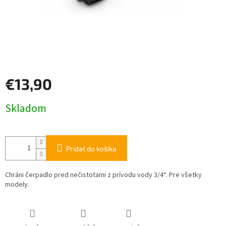
€13,90
Jednotková
Skladom
cena:
Pridať do košíka
Chráni čerpadlo pred nečistotami z prívodu vody 3/4“. Pre všetky
modely.