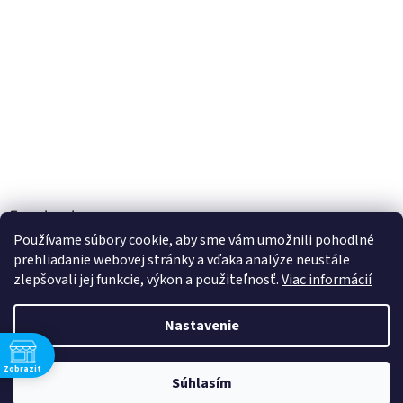
Facebook
Používame súbory cookie, aby sme vám umožnili pohodlné
prehliadanie webovej stránky a vďaka analýze neustále
zlepšovali jej funkcie, výkon a použiteľnosť.
Viac informácií
Vytvoril Shoptet
Nastavenie
Copyright 2026
TOBEL s.r.o.
. Všetky práva vyhradené.
Upraviť
Zobraziť
Súhlasím
nastavenie cookies