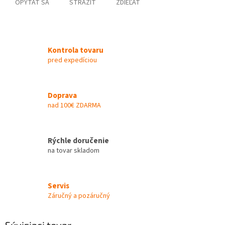
OPÝTAŤ SA
STRÁŽIŤ
ZDIEĽAŤ
Kontrola tovaru
pred expedíciou
Doprava
nad 100€ ZDARMA
Rýchle doručenie
na tovar skladom
Servis
Záručný a pozáručný