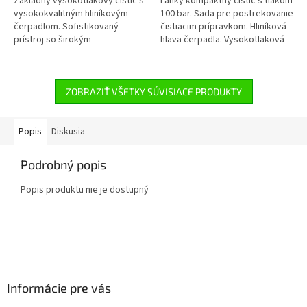
Základný vysokotlakový čistič s
Ľahký kompaktný čistič s tlakom
vysokokvalitným hliníkovým
100 bar. Sada pre postrekovanie
čerpadlom. Sofistikovaný
čistiacim prípravkom. Hliníková
prístroj so širokým
hlava čerpadla. Vysokotlaková
príslušenstvom a
hadica dĺžky 6m. Integrovaný
ergonomickým dizajnom určený
podvozok. Rotačná a...
na práce okolo domu,...
ZOBRAZIŤ VŠETKY SÚVISIACE PRODUKTY
Popis
Diskusia
Podrobný popis
Popis produktu nie je dostupný
Z
á
p
ä
Informácie pre vás
t