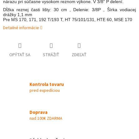
nárazu pri súčasne vysokom reznom výkone. V 3/8“ P delení.
Dĺžka reznej časti lišty: 30 cm , Delenie: 3/8P , Šírka vodiacej
drážky 1,1 mm
Pre MS 170, 171, 192 T/193 T, HT 75/101/131, HTE 60, MSE 170
Detailné informácie
OPÝTAŤ SA
STRÁŽIŤ
ZDIEĽAŤ
Kontrola tovaru
pred expedíciou
Doprava
nad 100€ ZDARMA