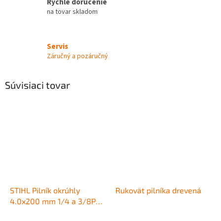
Rýchle doručenie
na tovar skladom
Servis
Záručný a pozáručný
Súvisiaci tovar
STIHL Pilník okrúhly
Rukovät pilníka drevená
4.0x200 mm 1/4 a 3/8P
na ostrenie pílových reťazí