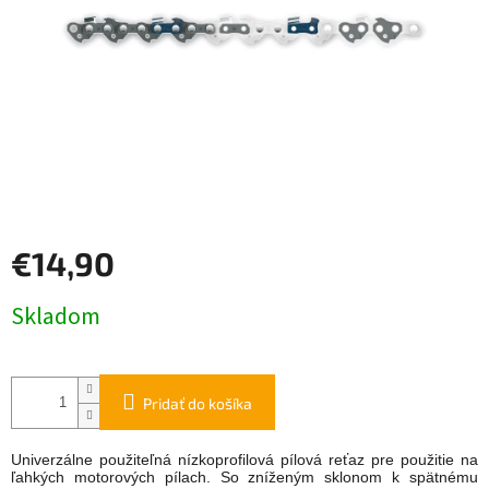
€14,90
Jednotková
Skladom
cena:
Pridať do košíka
Univerzálne použiteľná nízkoprofilová pílová reťaz pre použitie na
ľahkých motorových pílach. So zníženým sklonom k spätnému