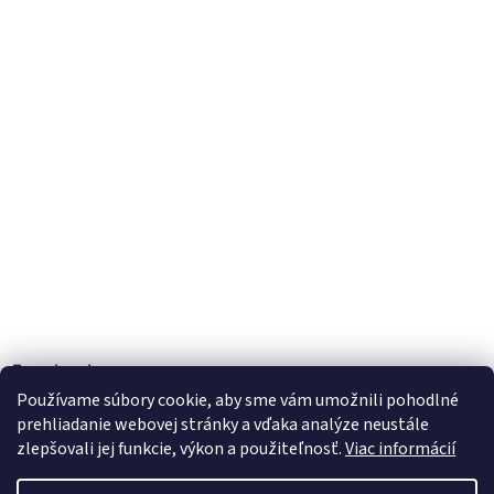
Facebook
Používame súbory cookie, aby sme vám umožnili pohodlné
prehliadanie webovej stránky a vďaka analýze neustále
zlepšovali jej funkcie, výkon a použiteľnosť.
Viac informácií
Vytvoril Shoptet