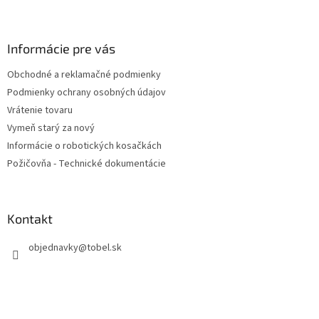
Z
á
p
ä
Informácie pre vás
t
Obchodné a reklamačné podmienky
i
Podmienky ochrany osobných údajov
e
Vrátenie tovaru
Vymeň starý za nový
Informácie o robotických kosačkách
Požičovňa - Technické dokumentácie
Kontakt
objednavky
@
tobel.sk