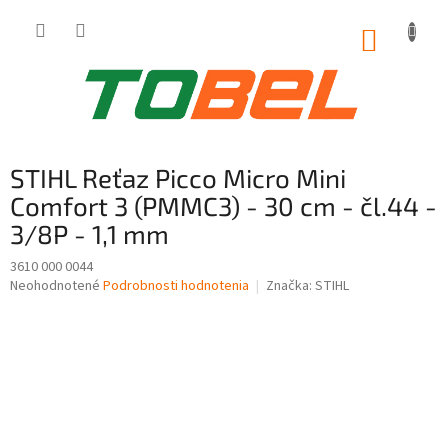
Prejsť
na
NÁKUP
obsah
KOŠÍK
STIHL Reťaz Picco Micro Mini
Comfort 3 (PMMC3) - 30 cm - čl.44 -
3/8P - 1,1 mm
3610 000 0044
Priemerné
Neohodnotené
Podrobnosti hodnotenia
Značka:
STIHL
hodnotenie
produktu
je
0,0
z
5
hviezdičiek.