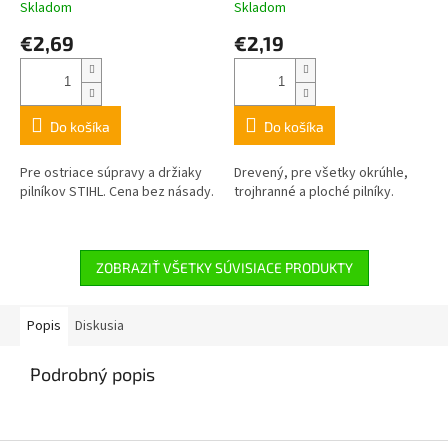
Skladom
Skladom
€2,69
€2,19
Do košíka
Do košíka
Pre ostriace súpravy a držiaky
Drevený, pre všetky okrúhle,
pilníkov STIHL. Cena bez násady.
trojhranné a ploché pilníky.
ZOBRAZIŤ VŠETKY SÚVISIACE PRODUKTY
Popis
Diskusia
Podrobný popis