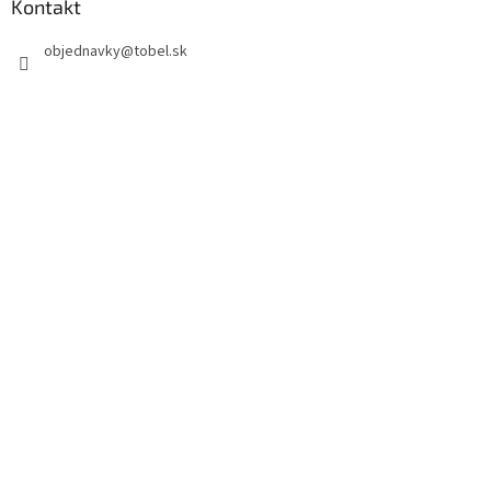
Kontakt
objednavky
@
tobel.sk