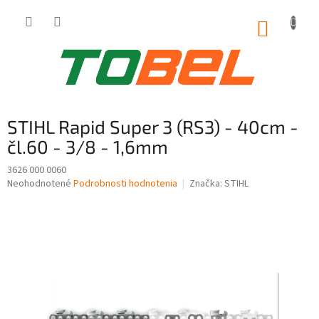
Prejsť
na
NÁKUP
obsah
KOŠÍK
STIHL Rapid Super 3 (RS3) - 40cm -
čl.60 - 3/8 - 1,6mm
3626 000 0060
Priemerné
Neohodnotené
Podrobnosti hodnotenia
Značka:
STIHL
hodnotenie
produktu
je
0,0
z
5
hviezdičiek.