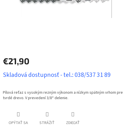
€21,90
Jednotková
Skladová dostupnosť - tel.: 038/537 31 89
cena:
Pílová reťaz s vysokým rezným výkonom a nízkym spätným vrhom pre
tvrdé drevo. V prevedení 3/8“ delenie.
OPÝTAŤ SA
STRÁŽIŤ
ZDIEĽAŤ