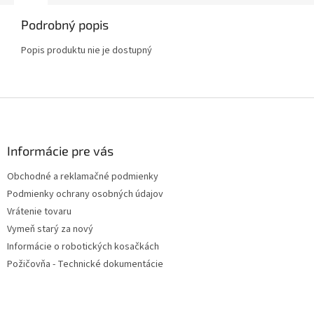
Podrobný popis
Popis produktu nie je dostupný
Z
á
p
ä
Informácie pre vás
t
Obchodné a reklamačné podmienky
i
Podmienky ochrany osobných údajov
e
Vrátenie tovaru
Vymeň starý za nový
Informácie o robotických kosačkách
Požičovňa - Technické dokumentácie