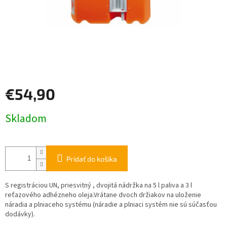
€54,90
Jednotková
Skladom
cena:
Pridať do košíka
S registráciou UN, priesvitný , dvojitá nádržka na 5 l paliva a 3 l
reťazového adhézneho oleja.Vrátane dvoch držiakov na uloženie
náradia a plniaceho systému (náradie a plniaci systém nie sú súčasťou
dodávky).