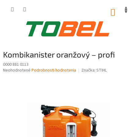
Prejsť
na
NÁKUP
obsah
KOŠÍK
Kombikanister oranžový – profi
0000 881 0113
Priemerné
Neohodnotené
Podrobnosti hodnotenia
Značka:
STIHL
hodnotenie
produktu
je
0,0
z
5
hviezdičiek.