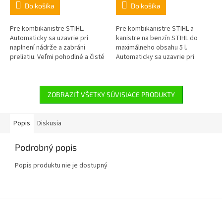
Do košíka
Do košíka
Pre kombikanistre STIHL.
Pre kombikanistre STIHL a
Automaticky sa uzavrie pri
kanistre na benzín STIHL do
naplnení nádrže a zabráni
maximálneho obsahu 5 l.
preliatiu. Veľmi pohodlné a čisté
Automaticky sa uzavrie pri
dopĺňanie paliva.
naplnení nádrže a zabráni
preliatiu. Veľmi pohodlné a čisté
dopĺňanie...
ZOBRAZIŤ VŠETKY SÚVISIACE PRODUKTY
Popis
Diskusia
Podrobný popis
Popis produktu nie je dostupný
Z
á