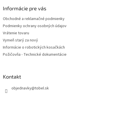
p
ä
Informácie pre vás
t
Obchodné a reklamačné podmienky
i
Podmienky ochrany osobných údajov
e
Vrátenie tovaru
Vymeň starý za nový
Informácie o robotických kosačkách
Požičovňa - Technické dokumentácie
Kontakt
objednavky
@
tobel.sk