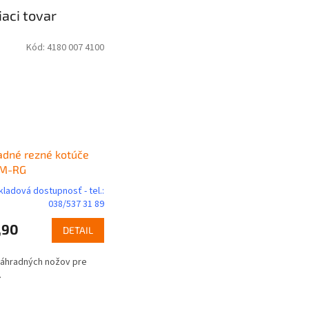
iaci tovar
Kód:
4180 007 4100
adné rezné kotúče
KM-RG
kladová dostupnosť - tel.:
038/537 31 89
,90
DETAIL
áhradných nožov pre
.