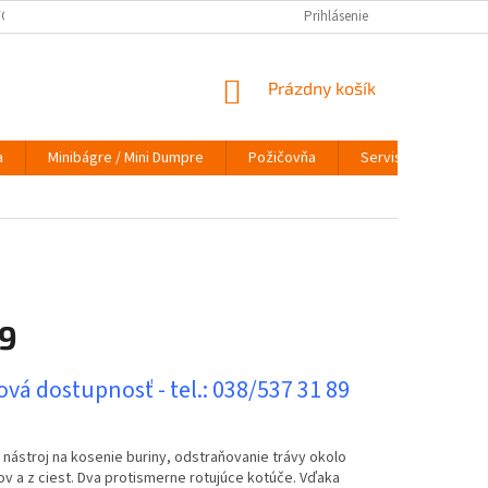
ÝCH ÚDAJOV
VRÁTENIE TOVARU
VYMEŇ STARÝ ZA NOVÝ
Prihlásenie
INFO
NÁKUPNÝ
Prázdny košík
KOŠÍK
a
Minibágre / Mini Dumpre
Požičovňa
Servis
O nás
9
ová
vá dostupnosť - tel.: 038/537 31 89
 nástroj na kosenie buriny, odstraňovanie trávy okolo
v a z ciest. Dva protismerne rotujúce kotúče. Vďaka