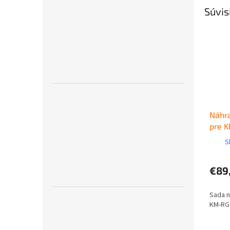
Súvis
Náhr
pre 
S
€89
Sada n
KM-RG