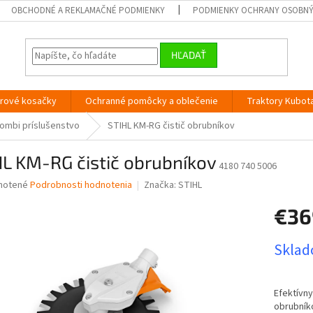
OBCHODNÉ A REKLAMAČNÉ PODMIENKY
PODMIENKY OCHRANY OSOBN
HĽADAŤ
orové kosačky
Ochranné pomôcky a oblečenie
Traktory Kubot
ombi príslušenstvo
STIHL KM-RG čistič obrubníkov
L KM-RG čistič obrubníkov
4180 740 5006
né
notené
Podrobnosti hodnotenia
Značka:
STIHL
nie
€36
u
Jednotk
Sklado
cena:
iek.
Efektívny
obrubníko