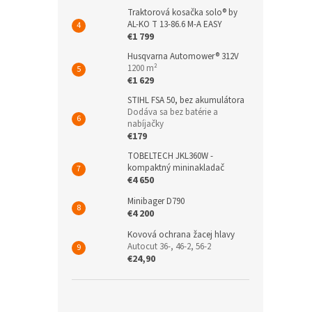
Traktorová kosačka solo® by
AL-KO T 13-86.6 M-A EASY
€1 799
Husqvarna Automower® 312V
1200 m²
€1 629
STIHL FSA 50, bez akumulátora
Dodáva sa bez batérie a
nabíjačky
€179
TOBELTECH JKL360W -
kompaktný mininakladač
€4 650
Minibager D790
€4 200
Kovová ochrana žacej hlavy
Autocut 36-, 46-2, 56-2
€24,90