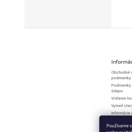
Z
á
p
ä
t
Informác
i
e
Obchodné a
podmienky
Podmienky 
údajov
Vrátenie to
Vymeň star
Informácie 
kosačkách
Používame s
Požičovňa 
dokumentá