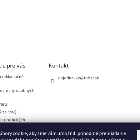
ie pre vás
Kontakt
 reklamačné
objednavky
@
tobel.sk
ochrany osobných
varu
ý za nový
o robotických
úbory cookie, aby sme vám umožnili pohodlné prehliadanie
- Technické
cie