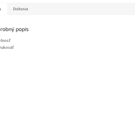
s
Diskusia
robný popis
tnosť
 rukoväť