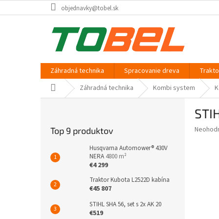
Prejsť
objednavky@tobel.sk
na
obsah
Záhradná technika
Spracovanie dreva
Trakt
Domov
Záhradná technika
Kombi system
K
B
STIH
o
č
Priemer
Neohod
Top 9 produktov
n
hodnote
ý
produkt
Husqvarna Automower® 430V
p
NERA
4800 m²
je
€4 299
0,0
a
z
n
Traktor Kubota L2522D kabína
5
e
€45 807
hviezdič
l
STIHL SHA 56, set s 2x AK 20
€519