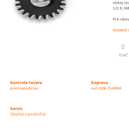
nízkej rý
131 R, KM
Pre rukov
Detailné 
TLAČ
Kontrola tovaru
Doprava
pred expedíciou
nad 100€ ZDARMA
Servis
Záručný a pozáručný