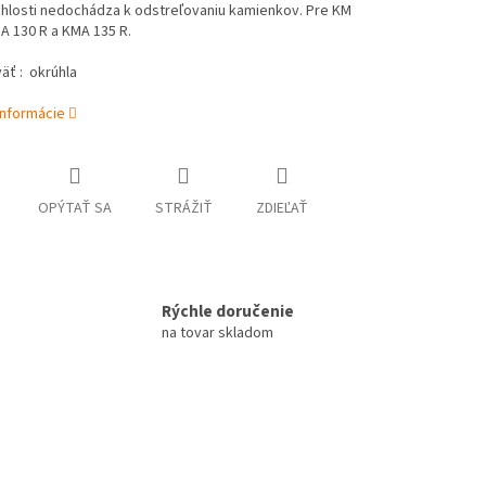
chlosti nedochádza k odstreľovaniu kamienkov. Pre KM
A 130 R a KMA 135 R.
äť : okrúhla
informácie
OPÝTAŤ SA
STRÁŽIŤ
ZDIEĽAŤ
Rýchle doručenie
na tovar skladom