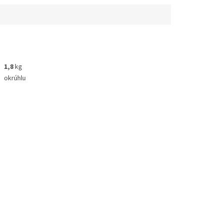
1,8
kg
okrúhlu