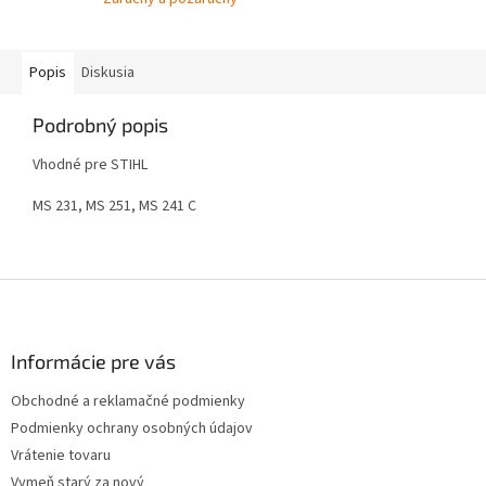
Popis
Diskusia
Podrobný popis
Vhodné pre STIHL
MS 231, MS 251, MS 241 C
Z
á
p
ä
Informácie pre vás
t
Obchodné a reklamačné podmienky
i
Podmienky ochrany osobných údajov
e
Vrátenie tovaru
Vymeň starý za nový