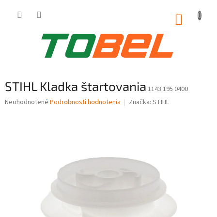
Prejsť
na
NÁKUP
obsah
KOŠÍK
STIHL Kladka štartovania
1143 195 0400
Priemerné
Neohodnotené
Podrobnosti hodnotenia
Značka:
STIHL
hodnotenie
produktu
je
0,0
z
5
hviezdičiek.