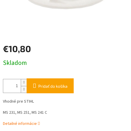
€10,80
Jednotková
Skladom
cena:
Pridať do košíka
Vhodné pre STIHL
MS 231, MS 251, MS 241 C
Detailné informácie