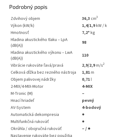
Podrobný popis
3
Zdvihový objem
36,3
cm
Výkon (kW/k)
1,4/1,9
kW / k
Hmotnosť
7,2*
kg
Hladina akustického tlaku – LpA
98
(dB(A))
Hladina akustického výkonu – LwA
110
(dB(A))
2
Vibrácie rukoväte ľavá/pravá
2,9/2,9
m/s
Celková dĺžka bez rezného nástroja
1,81
m
Objem palivovej nádržky
0,71
l
2-MIX/4-MIX-Motor
4-MIX
M-Tronic (M)
–
Hnací hriadeľ
pevný
AV-System
4-bodový
Automatická dekompresia
●
Multifunkčná rukoväť
●
Okrúhla / obojručná rukoväť
– / ●
Nastavenie rukoväte bez použitia