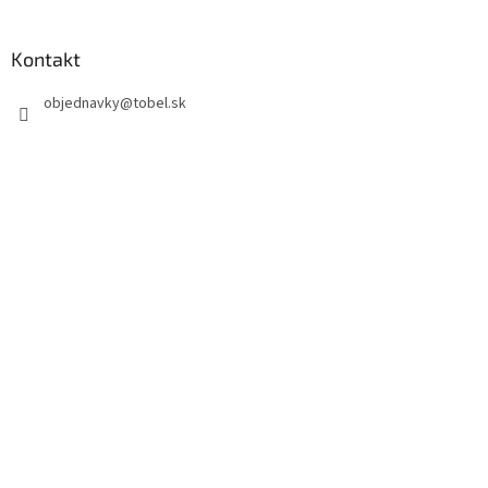
Kontakt
objednavky
@
tobel.sk