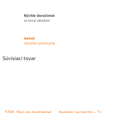
Rýchle doručenie
na tovar skladom
Servis
Záručný a pozáručný
Súvisiaci tovar
STIHL Olej pre dvojtaktné
Kanister na benzín – 3 l,