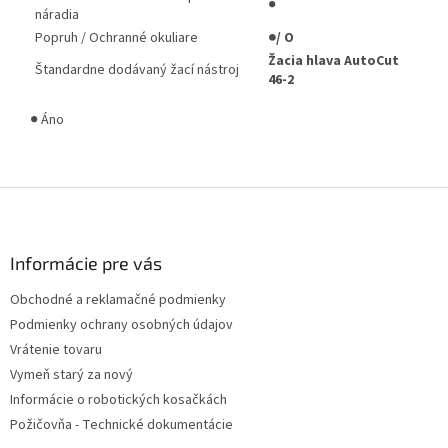
●
náradia
Popruh / Ochranné okuliare
●/ O
Žacia hlava AutoCut
Štandardne dodávaný žací nástroj
46-2
● Áno
Z
á
p
ä
Informácie pre vás
t
Obchodné a reklamačné podmienky
i
Podmienky ochrany osobných údajov
e
Vrátenie tovaru
Vymeň starý za nový
Informácie o robotických kosačkách
Požičovňa - Technické dokumentácie