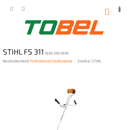
Prejsť
na
NÁKUP
obsah
KOŠÍK
STIHL FS 311
4180 200 0593
Priemerné
Neohodnotené
Podrobnosti hodnotenia
Značka:
STIHL
hodnotenie
produktu
je
0,0
z
5
hviezdičiek.