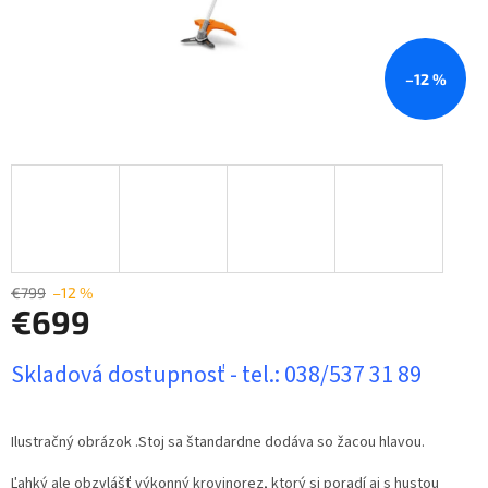
–12 %
€799
–12 %
€699
Jednotková
Skladová dostupnosť - tel.: 038/537 31 89
cena:
Ilustračný obrázok .Stoj sa štandardne dodáva so žacou hlavou.
Ľahký ale obzvlášť výkonný krovinorez, ktorý si poradí aj s hustou