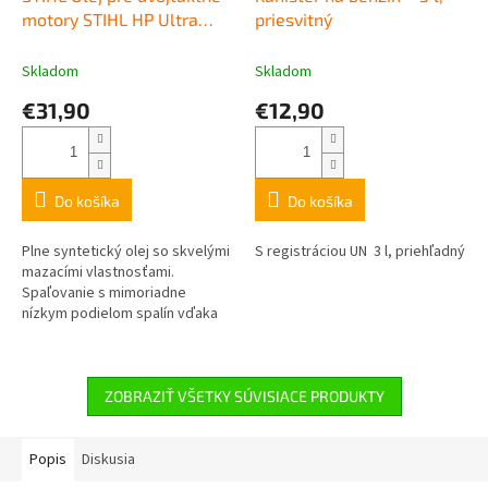
motory STIHL HP Ultra
priesvitný
1:50 1l
Skladom
Skladom
€31,90
€12,90
Do košíka
Do košíka
Plne syntetický olej so skvelými
S registráciou UN 3 l, priehľadný
mazacími vlastnosťami.
Spaľovanie s mimoriadne
nízkym podielom spalín vďaka
aditívam neobsahujúcim popol.
Vhodný pre trvalé použitie pri...
ZOBRAZIŤ VŠETKY SÚVISIACE PRODUKTY
Popis
Diskusia