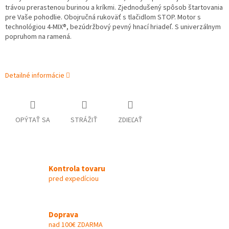
trávou prerastenou burinou a kríkmi. Zjednodušený spôsob štartovania
pre Vaše pohodlie. Obojručná rukoväť s tlačidlom STOP. Motor s
technológiou 4-MIX®, bezúdržbový pevný hnací hriadeľ. S univerzálnym
popruhom na ramená.
Detailné informácie
OPÝTAŤ SA
STRÁŽIŤ
ZDIEĽAŤ
Kontrola tovaru
pred expedíciou
Doprava
nad 100€ ZDARMA