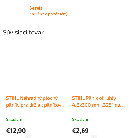
Servis
Záručný a pozáručný
Súvisiaci tovar
STIHL Náhradný plochý
STIHL Pilník okrúhly
pilník, pre držiak pilníkov 2
4.8x200 mm .325" na
v 1
ostrenie pílových reťazí
Skladom
Skladom
€12,90
€2,69