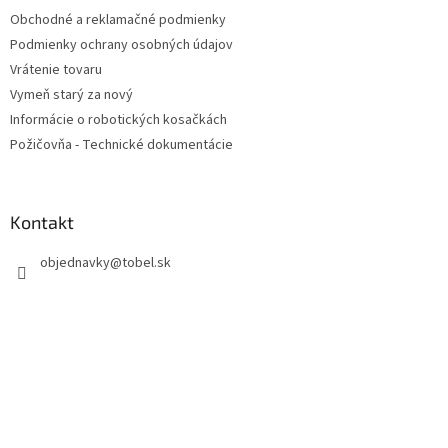
t
Obchodné a reklamačné podmienky
i
Podmienky ochrany osobných údajov
e
Vrátenie tovaru
Vymeň starý za nový
Informácie o robotických kosačkách
Požičovňa - Technické dokumentácie
Kontakt
objednavky
@
tobel.sk