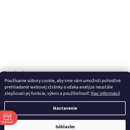
Facebook
Používame súbory cookie, aby sme vám umožnili pohodlné
prehliadanie webovej stránky a vďaka analýze neustále
zlepšovali jej funkcie, výkon a použiteľnosť.
Viac informácií
Vytvoril Shoptet
Nastavenie
Copyright 2026
TOBEL s.r.o.
. Všetky práva vyhradené.
Upraviť
Zobraziť
Súhlasím
nastavenie cookies