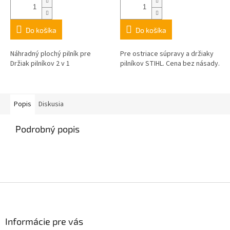
Do košíka
Do košíka
Náhradný plochý pilník pre
Pre ostriace súpravy a držiaky
Držiak pilníkov 2 v 1
pilníkov STIHL. Cena bez násady.
Popis
Diskusia
Podrobný popis
Z
á
p
ä
Informácie pre vás