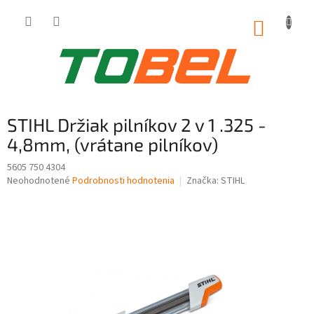
Prejsť
na
NÁKUP
obsah
KOŠÍK
STIHL Držiak pilníkov 2 v 1 .325 -
4,8mm, (vrátane pilníkov)
5605 750 4304
Priemerné
Neohodnotené
Podrobnosti hodnotenia
Značka:
STIHL
hodnotenie
produktu
je
0,0
z
5
hviezdičiek.