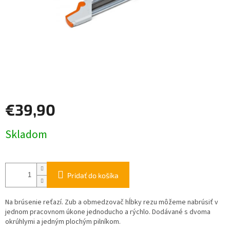
€39,90
Jednotková
Skladom
cena:
Pridať do košíka
Na brúsenie reťazí. Zub a obmedzovač hĺbky rezu môžeme nabrúsiť v
jednom pracovnom úkone jednoducho a rýchlo. Dodávané s dvoma
okrúhlymi a jedným plochým pilníkom.