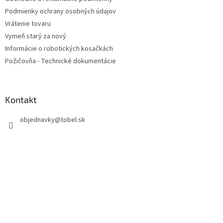
i
Podmienky ochrany osobných údajov
e
Vrátenie tovaru
Vymeň starý za nový
Informácie o robotických kosačkách
Požičovňa - Technické dokumentácie
Kontakt
objednavky
@
tobel.sk