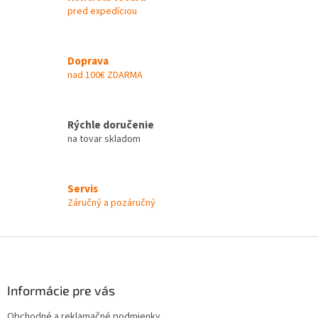
k
pred expedíciou
y
v
ý
Doprava
p
nad 100€ ZDARMA
i
s
u
Rýchle doručenie
na tovar skladom
Servis
Záručný a pozáručný
Z
á
p
ä
Informácie pre vás
t
Obchodné a reklamačné podmienky