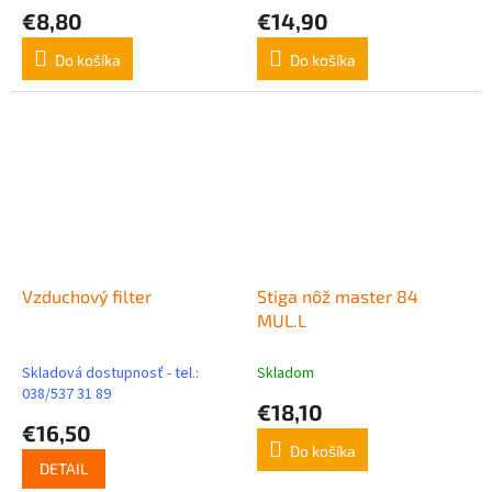
€8,80
€14,90
Do košíka
Do košíka
Vzduchový filter
Stiga nôž master 84
MUL.L
Skladová dostupnosť - tel.:
Skladom
038/537 31 89
€18,10
€16,50
Do košíka
DETAIL