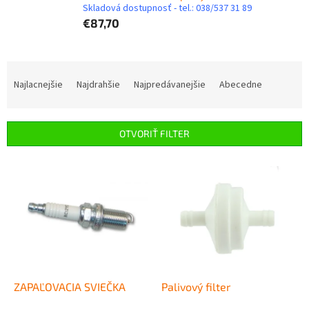
Skladová dostupnosť - tel.: 038/537 31 89
€87,70
R
a
Najlacnejšie
Najdrahšie
Najpredávanejšie
Abecedne
d
e
n
OTVORIŤ FILTER
i
e
V
p
ý
r
p
o
i
d
s
u
p
k
r
t
o
o
d
ZAPAĽOVACIA SVIEČKA
Palivový filter
v
u