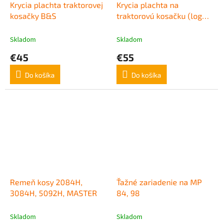
Krycia plachta traktorovej
Krycia plachta na
kosačky B&S
traktorovú kosačku (logo
STIGA)
Skladom
Skladom
€45
€55
Do košíka
Do košíka
Remeň kosy 2084H,
Ťažné zariadenie na MP
3084H, 5092H, MASTER
84, 98
Skladom
Skladom