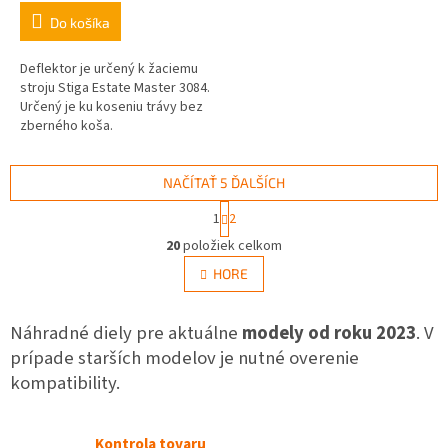
Do košíka
Deflektor je určený k žaciemu
stroju Stiga Estate Master 3084.
Určený je ku koseniu trávy bez
zberného koša.
NAČÍTAŤ 5 ĎALŠÍCH
S
1
2
t
O
r
20
položiek celkom
v
á
l
HORE
n
á
k
d
o
v
Náhradné diely pre aktuálne
a
modely od roku 2023
. V
a
c
prípade starších modelov je nutné overenie
n
i
i
kompatibility.
e
e
p
r
Kontrola tovaru
v