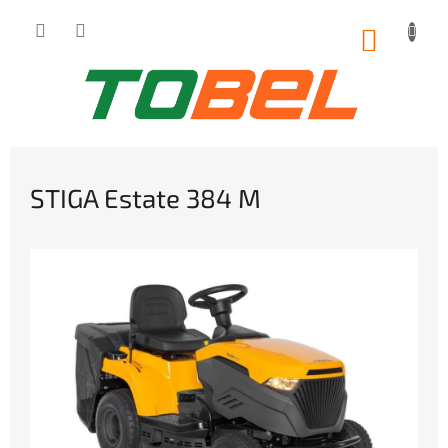
Prejsť
na
NÁKUP
obsah
KOŠÍK
STIGA Estate 384 M