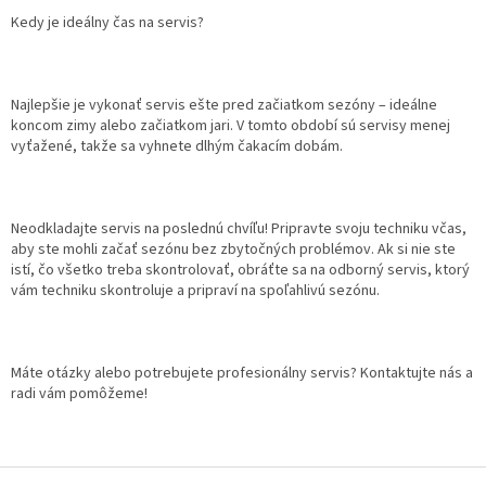
Kedy je ideálny čas na servis?
Najlepšie je vykonať servis ešte pred začiatkom sezóny – ideálne
koncom zimy alebo začiatkom jari. V tomto období sú servisy menej
vyťažené, takže sa vyhnete dlhým čakacím dobám.
Neodkladajte servis na poslednú chvíľu! Pripravte svoju techniku včas,
aby ste mohli začať sezónu bez zbytočných problémov. Ak si nie ste
istí, čo všetko treba skontrolovať, obráťte sa na odborný servis, ktorý
vám techniku skontroluje a pripraví na spoľahlivú sezónu.
Máte otázky alebo potrebujete profesionálny servis? Kontaktujte nás a
radi vám pomôžeme!
Z