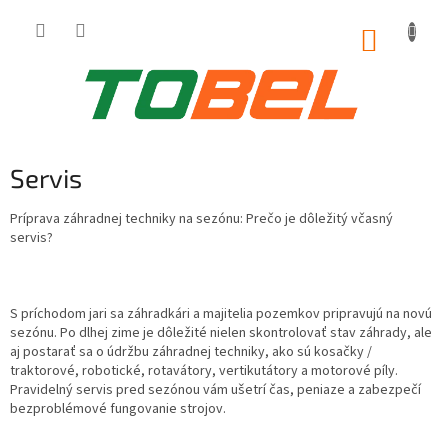
Prejsť
na
NÁKUP
obsah
KOŠÍK
Servis
Príprava záhradnej techniky na sezónu: Prečo je dôležitý včasný
servis?
S príchodom jari sa záhradkári a majitelia pozemkov pripravujú na novú
sezónu. Po dlhej zime je dôležité nielen skontrolovať stav záhrady, ale
aj postarať sa o údržbu záhradnej techniky, ako sú kosačky /
traktorové, robotické, rotavátory, vertikutátory a motorové píly.
Pravidelný servis pred sezónou vám ušetrí čas, peniaze a zabezpečí
bezproblémové fungovanie strojov.