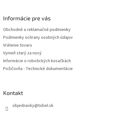
á
p
ä
Informácie pre vás
t
Obchodné a reklamačné podmienky
i
Podmienky ochrany osobných údajov
e
Vrátenie tovaru
Vymeň starý za nový
Informácie o robotických kosačkách
Požičovňa - Technické dokumentácie
Kontakt
objednavky
@
tobel.sk