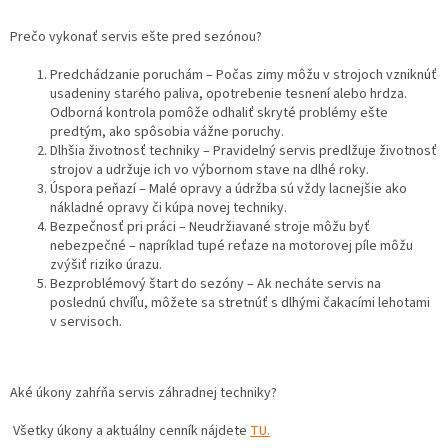
Prečo vykonať servis ešte pred sezónou?
Predchádzanie poruchám – Počas zimy môžu v strojoch vzniknúť
usadeniny starého paliva, opotrebenie tesnení alebo hrdza.
Odborná kontrola pomôže odhaliť skryté problémy ešte
predtým, ako spôsobia vážne poruchy.
Dlhšia životnosť techniky – Pravidelný servis predlžuje životnosť
strojov a udržuje ich vo výbornom stave na dlhé roky.
Úspora peňazí – Malé opravy a údržba sú vždy lacnejšie ako
nákladné opravy či kúpa novej techniky.
Bezpečnosť pri práci – Neudržiavané stroje môžu byť
nebezpečné – napríklad tupé reťaze na motorovej píle môžu
zvýšiť riziko úrazu.
Bezproblémový štart do sezóny – Ak necháte servis na
poslednú chvíľu, môžete sa stretnúť s dlhými čakacími lehotami
v servisoch.
Aké úkony zahŕňa servis záhradnej techniky?
Všetky úkony a aktuálny cenník nájdete
TU.