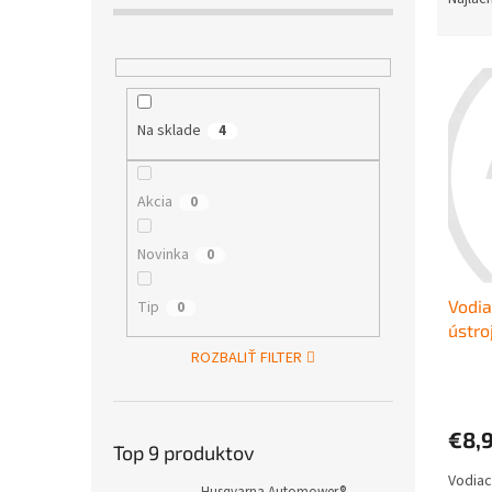
p
d
a
e
n
V
n
e
ý
i
l
p
e
Na sklade
4
i
p
s
r
p
o
Akcia
0
r
d
o
u
Novinka
0
d
k
u
t
Vodia
k
Tip
o
0
ústr
t
v
o
ROZBALIŤ FILTER
v
€8,
Top 9 produktov
Vodiac
Husqvarna Automower®