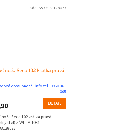
Kód:
S532038128023
eľ noža Seco 102 krátka pravá
adová dostupnosť - info tel.: 0950 861
005
DETAIL
,90
ľ noža Seco 102 krátka pravá
nálny diel) ZÁVIT M 10X1L
38128023