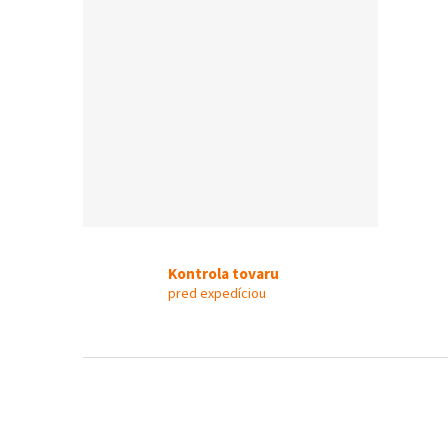
Kontrola tovaru
pred expedíciou
Z
á
p
ä