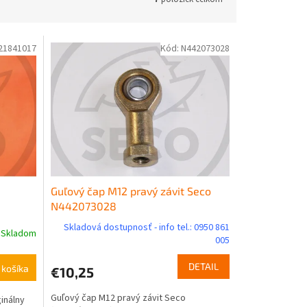
21841017
Kód:
N442073028
Guľový čap M12 pravý závit Seco
N442073028
Skladová dostupnosť - info tel.: 0950 861
Skladom
005
DETAIL
 košíka
€10,25
Guľový čap M12 pravý závit Seco
inálny