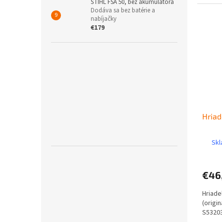
STIHL FSA 50, bez akumulátora
Dodáva sa bez batérie a
nabíjačky
€179
Hriad
Skl
€46
Hriade
(origi
S5320