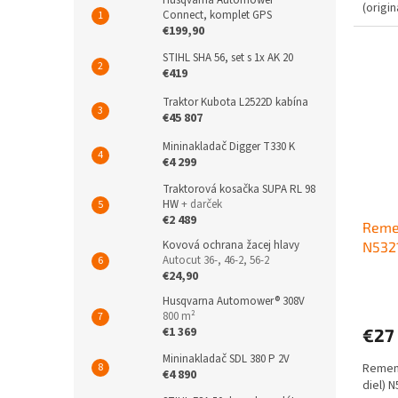
(origi
Connect, komplet GPS
€199,90
STIHL SHA 56, set s 1x AK 20
€419
Traktor Kubota L2522D kabína
€45 807
Mininakladač Digger T330 K
€4 299
Traktorová kosačka SUPA RL 98
HW
+ darček
€2 489
Remen
Kovová ochrana žacej hlavy
N532
Autocut 36-, 46-2, 56-2
€24,90
Husqvarna Automower® 308V
800 m²
€1 369
€27
Mininakladač SDL 380 P 2V
Remeni
€4 890
diel) 