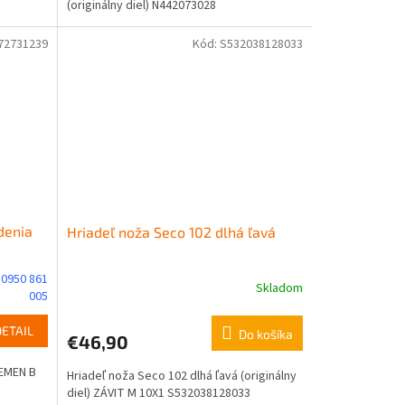
(originálny diel) N442073028
72731239
Kód:
S532038128033
denia
Hriadeľ noža Seco 102 dlhá ľavá
 0950 861
Skladom
005
DETAIL
Do košíka
€46,90
ŘEMEN B
Hriadeľ noža Seco 102 dlhá ľavá (originálny
diel) ZÁVIT M 10X1 S532038128033