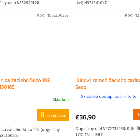
nálny diel) N532940128
diel) N321841017
Kód:
N532150165
Kód:
N2
ica žacieho Seco 102
Klinový remeň žacieho zaria
150165
Seco
Skladová dostupnosť - info tel.:
Skladom
Do košíka
€36,90
Originálny diel N272731239: KLÍN. 
ca žacieho Seco 102 (originálny
17X1425 LI BBT
N532150165