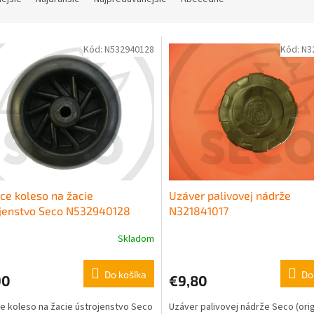
Kód:
N532940128
Kód:
N3
ce koleso na žacie
Uzáver palivovej nádrže
ojenstvo Seco N532940128
N321841017
Skladom
Do košíka
Do
90
€9,80
e koleso na žacie ústrojenstvo Seco
Uzáver palivovej nádrže Seco (orig