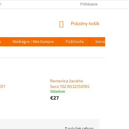
ÝCH ÚDAJOV
VRÁTENIE TOVARU
VYMEŇ STARÝ ZA NOVÝ
Prihlásenie
INFO
NÁKUPNÝ
Prázdny košík
KOŠÍK
a
Minibágre / Mini Dumpre
Požičovňa
Servis
O nás
Remenica žacieho
017
Seco 102 N532150165
Skladom
€27
7
položiek celkom