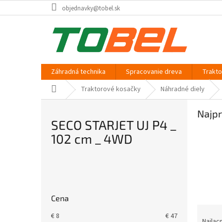
Prejsť
objednavky@tobel.sk
na
obsah
Záhradná technika
Spracovanie dreva
Trakt
Domov
Traktorové kosačky
Náhradné diely
Najpr
SECO STARJET UJ P4 _
102 cm _ 4WD
B
o
č
Cena
n
R
ý
€
8
€
47
a
Najlac