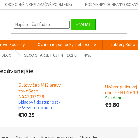
OBCHODNÉ A REKLAMAČNÉ PODMIENKY
PODMIENKY OCHRANY OSOBN
HĽADAŤ
orové kosačky
Ochranné pomôcky a oblečenie
Traktory Kubot
SECO
SECO STARJET UJ P4 _ 102 cm _ 4WD
edávanejšie
Guľový čap M12 pravý
Uzáver palivovej
závit Seco
nádrže N321841
N442073028
Skladom
Skladová dostupnosť -
€9,80
info tel.: 0950 861 005
€10,25
nejšie
Najdrahšie
Najpredávanejšie
Abecedne