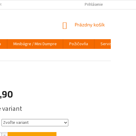
ÝCH ÚDAJOV
VRÁTENIE TOVARU
VYMEŇ STARÝ ZA NOVÝ
Prihlásenie
INFO
NÁKUPNÝ
Prázdny košík
KOŠÍK
a
Minibágre / Mini Dumpre
Požičovňa
Servis
O nás
,90
ová
 variant