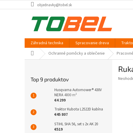
Prejsť
objednavky@tobel.sk
na
obsah
Záhradná technika
Spracovanie dreva
Trakt
Domov
Ochranné pomôcky a oblečenie
Pracovné
B
Ruk
o
č
Priemer
Neohod
Top 9 produktov
n
hodnote
ý
produkt
Husqvarna Automower® 430V
p
NERA
4800 m²
je
€4 299
0,0
a
z
n
Traktor Kubota L2522D kabína
5
e
€45 807
hviezdič
l
STIHL SHA 56, set s 2x AK 20
€519