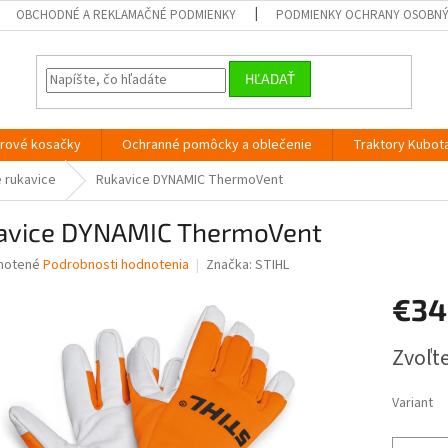
OBCHODNÉ A REKLAMAČNÉ PODMIENKY
PODMIENKY OCHRANY OSOBN
HĽADAŤ
orové kosačky
Ochranné pomôcky a oblečenie
Traktory Kubot
 rukavice
Rukavice DYNAMIC ThermoVent
avice DYNAMIC ThermoVent
né
notené
Podrobnosti hodnotenia
Značka:
STIHL
nie
€34
u
Jednotk
Zvoľte
cena:
iek.
Variant