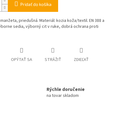
Pridať do košíka
 manžeta, priedušná. Materiál: kozia koža/textil. EN 388 a
ýborne sedia, výborný cit v ruke, dobrá ochrana proti
OPÝTAŤ SA
STRÁŽIŤ
ZDIEĽAŤ
Rýchle doručenie
na tovar skladom