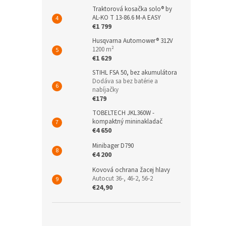
Traktorová kosačka solo® by
AL-KO T 13-86.6 M-A EASY
€1 799
Husqvarna Automower® 312V
1200 m²
€1 629
STIHL FSA 50, bez akumulátora
Dodáva sa bez batérie a
nabíjačky
€179
TOBELTECH JKL360W -
kompaktný mininakladač
€4 650
Minibager D790
€4 200
Kovová ochrana žacej hlavy
Autocut 36-, 46-2, 56-2
€24,90