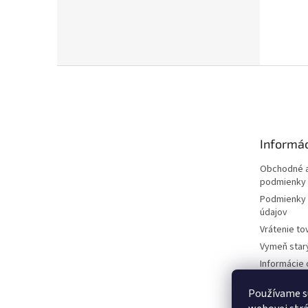
Z
á
p
ä
t
Informác
i
e
Obchodné a
podmienky
Podmienky 
údajov
Vrátenie to
Vymeň star
Informácie 
kosačkách
Používame s
Požičovňa 
dokumentá