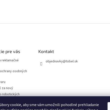
ie pre vás
Kontakt
 reklamačné
objednavky
@
tobel.sk
ochrany osobných
varu
ý za nový
o robotických
úbory cookie, aby sme vám umožnili pohodlné prehliadanie
- Technické
cie