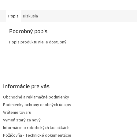
Popis
Diskusia
Podrobný popis
Popis produktu nie je dostupný
Z
á
p
ä
Informácie pre vás
t
Obchodné a reklamačné podmienky
i
Podmienky ochrany osobných údajov
e
Vrátenie tovaru
Vymeň starý za nový
Informácie o robotických kosačkách
Požičovňa - Technické dokumentácie