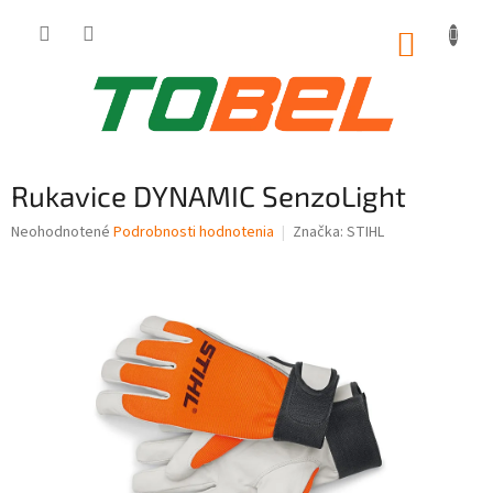
Prejsť
na
NÁKUP
obsah
KOŠÍK
Rukavice DYNAMIC SenzoLight
Priemerné
Neohodnotené
Podrobnosti hodnotenia
Značka:
STIHL
hodnotenie
produktu
je
0,0
z
5
hviezdičiek.