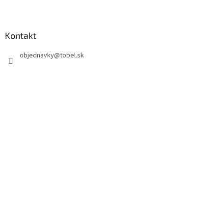
Kontakt
objednavky
@
tobel.sk