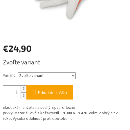
€24,90
Jednotková
Zvoľte variant
cena:
Variant
Pridať do košíka
elastická manžeta na suchý zips, reflexné
prvky. Materiál: ovčia koža/textil. EN 388 a EN 420. Veľmi dobrý cit v
ruke, Vysoká odolnosť proti opotebeniu.