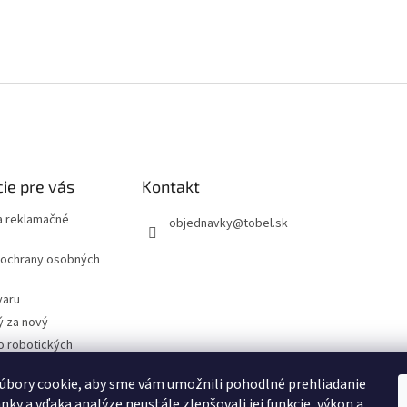
ie pre vás
Kontakt
 reklamačné
objednavky
@
tobel.sk
ochrany osobných
varu
ý za nový
o robotických
úbory cookie, aby sme vám umožnili pohodlné prehliadanie
- Technické
cie
nky a vďaka analýze neustále zlepšovali jej funkcie, výkon a