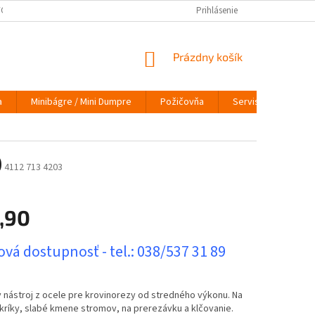
ÝCH ÚDAJOV
VRÁTENIE TOVARU
VYMEŇ STARÝ ZA NOVÝ
Prihlásenie
INFO
NÁKUPNÝ
Prázdny košík
KOŠÍK
a
Minibágre / Mini Dumpre
Požičovňa
Servis
O nás
)
4112 713 4203
,90
ová
vá dostupnosť - tel.: 038/537 31 89
 nástroj z ocele pre krovinorezy od stredného výkonu. Na
kríky, slabé kmene stromov, na prerezávku a klčovanie.