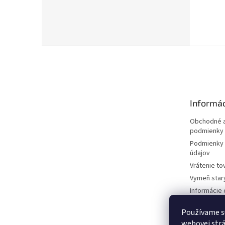
Z
á
p
ä
t
Informác
i
e
Obchodné a
podmienky
Podmienky 
údajov
Vrátenie to
Vymeň star
Informácie 
kosačkách
Používame s
Požičovňa 
dokumentá
webovej strá