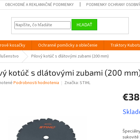
OBCHODNÉ A REKLAMAČNÉ PODMIENKY
PODMIENKY OCHRANY OSOBN
HĽADAŤ
orové kosačky
Ochranné pomôcky a oblečenie
Traktory Kubot
slušenstvo
Pilový kotúč s dlátovými zubami (200 mm)
ový kotúč s dlátovými zubami (200 mm
né
notené
Podrobnosti hodnotenia
Značka:
STIHL
nie
€38
u
Jednotk
Sklado
cena:
iek.
Špeciálny
sukovité 