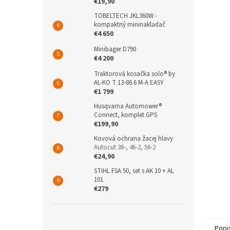
€19,90
TOBELTECH JKL360W -
kompaktný mininakladač
€4 650
Minibager D790
€4 200
Traktorová kosačka solo® by
AL-KO T 13-86.6 M-A EASY
€1 799
Husqvarna Automower®
Connect, komplet GPS
€199,90
Kovová ochrana žacej hlavy
Autocut 36-, 46-2, 56-2
€24,90
STIHL FSA 50, set s AK 10 + AL
101
€279
Popi