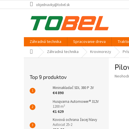
Prejsť
objednavky@tobel.sk
na
obsah
Záhradná technika
Spracovanie dreva
Trakt
Domov
Záhradná technika
Krovinorezy
Prí
B
Pil
o
č
Priemer
Neohod
Top 9 produktov
n
hodnote
ý
produkt
Mininakladač SDL 380 P 2V
p
je
€4 890
0,0
a
Husqvarna Automower® 312V
z
n
1200 m²
5
e
€1 629
hviezdič
l
Kovová ochrana žacej hlavy
Autocut 25-2