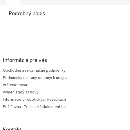
Podrobný popis
Z
á
p
ä
Informácie pre vás
t
Obchodné a reklamačné podmienky
i
Podmienky ochrany osobných údajov
e
Vrátenie tovaru
Vymeň starý za nový
Informácie o robotických kosačkách
Požičovňa - Technické dokumentácie
Kontakt