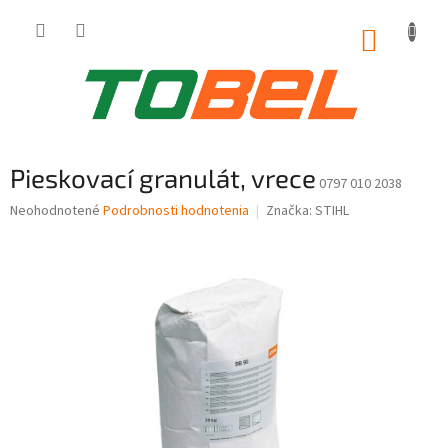
Prejsť
na
NÁKUP
obsah
KOŠÍK
Pieskovací granulát, vrece
0797 010 2038
Priemerné
Neohodnotené
Podrobnosti hodnotenia
Značka:
STIHL
hodnotenie
produktu
je
0,0
z
5
hviezdičiek.