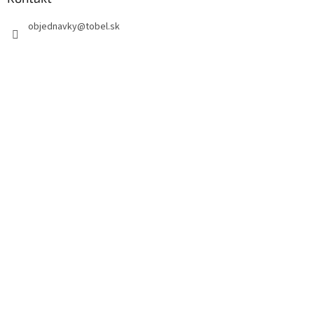
objednavky
@
tobel.sk