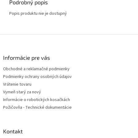
Podrobný popis
Popis produktu nie je dostupný
Z
á
p
ä
Informácie pre vás
t
Obchodné a reklamačné podmienky
i
Podmienky ochrany osobných údajov
e
Vrátenie tovaru
Vymeň starý za nový
Informácie o robotických kosačkách
Požičovňa - Technické dokumentácie
Kontakt