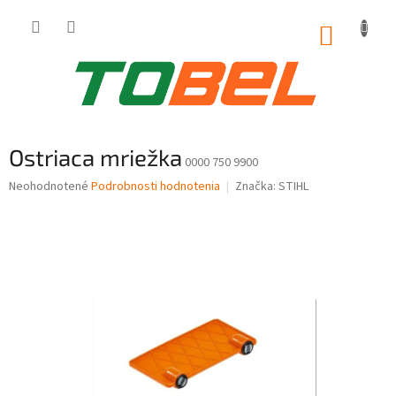
Prejsť
na
NÁKUP
obsah
KOŠÍK
Ostriaca mriežka
0000 750 9900
Priemerné
Neohodnotené
Podrobnosti hodnotenia
Značka:
STIHL
hodnotenie
produktu
je
0,0
z
5
hviezdičiek.