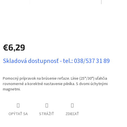
€6,29
Jednotková
Skladová dostupnosť - tel.: 038/537 31 89
cena:
Pomocný prípravok na brúsenie reťaze. Línie (25°/30°) uľahčia
rovnomerné a korektné nastavenie pilníka. S dvomi úchytnými
magnetmi.
OPÝTAŤ SA
STRÁŽIŤ
ZDIEĽAŤ