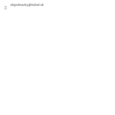
objednavky
@
tobel.sk