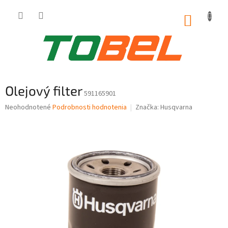
Prejsť
na
NÁKUP
obsah
KOŠÍK
Olejový filter
591165901
Priemerné
Neohodnotené
Podrobnosti hodnotenia
Značka:
Husqvarna
hodnotenie
produktu
je
0,0
z
5
hviezdičiek.