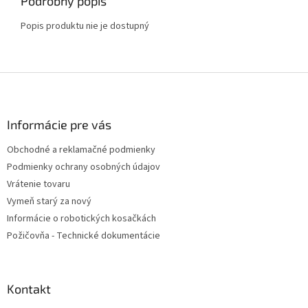
Podrobný popis
Popis produktu nie je dostupný
Z
á
p
ä
Informácie pre vás
t
Obchodné a reklamačné podmienky
i
Podmienky ochrany osobných údajov
e
Vrátenie tovaru
Vymeň starý za nový
Informácie o robotických kosačkách
Požičovňa - Technické dokumentácie
Kontakt