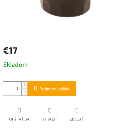
€17
Jednotková
Skladom
cena:
Pridať do košíka
OPÝTAŤ SA
STRÁŽIŤ
ZDIEĽAŤ