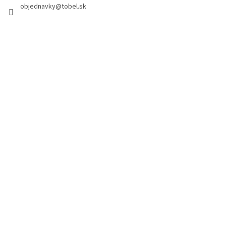
objednavky
@
tobel.sk