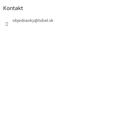
Kontakt
objednavky
@
tobel.sk