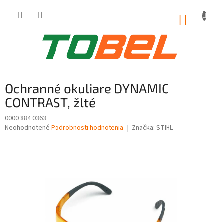
Prejsť
na
NÁKUP
obsah
KOŠÍK
Ochranné okuliare DYNAMIC
CONTRAST, žlté
0000 884 0363
Priemerné
Neohodnotené
Podrobnosti hodnotenia
Značka:
STIHL
hodnotenie
produktu
je
0,0
z
5
hviezdičiek.