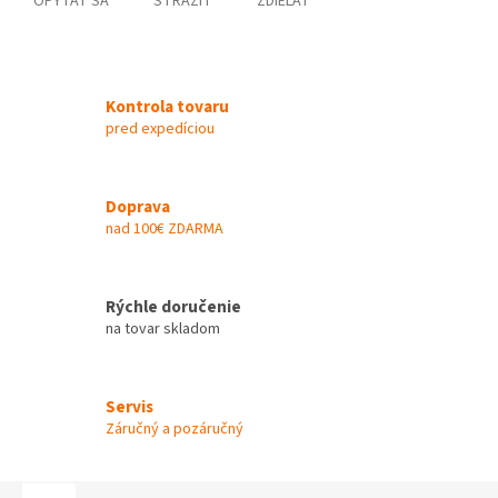
OPÝTAŤ SA
STRÁŽIŤ
ZDIEĽAŤ
Kontrola tovaru
pred expedíciou
Doprava
nad 100€ ZDARMA
Rýchle doručenie
na tovar skladom
Servis
Záručný a pozáručný