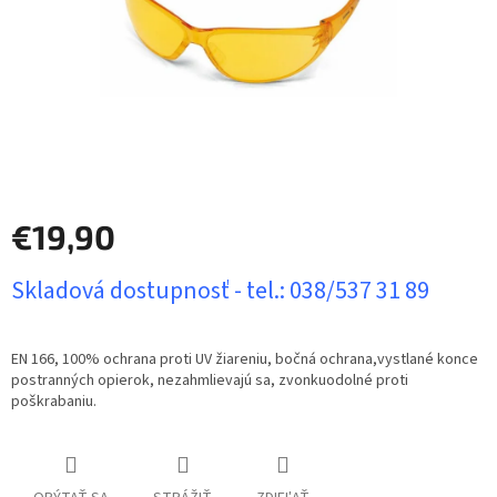
€19,90
Jednotková
Skladová dostupnosť - tel.: 038/537 31 89
cena:
EN 166, 100% ochrana proti UV žiareniu, bočná ochrana,vystlané konce
postranných opierok, nezahmlievajú sa, zvonkuodolné proti
poškrabaniu.