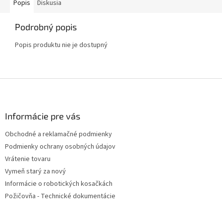
Popis
Diskusia
Podrobný popis
Popis produktu nie je dostupný
Z
á
p
ä
Informácie pre vás
t
Obchodné a reklamačné podmienky
i
Podmienky ochrany osobných údajov
e
Vrátenie tovaru
Vymeň starý za nový
Informácie o robotických kosačkách
Požičovňa - Technické dokumentácie