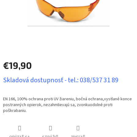
€19,90
Jednotková
Skladová dostupnosť - tel.: 038/537 31 89
cena:
EN 166, 100% ochrana proti UV žiareniu, bočná ochrana,vystlané konce
postranných opierok, nezahmlievajú sa, zvonkuodolné proti
poškrabaniu.