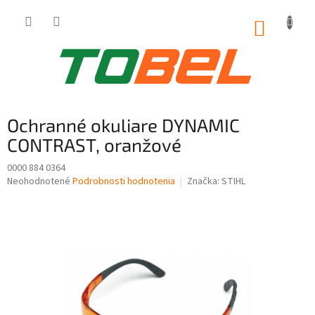
Prejsť
na
NÁKUP
obsah
KOŠÍK
Ochranné okuliare DYNAMIC
CONTRAST, oranžové
0000 884 0364
Priemerné
Neohodnotené
Podrobnosti hodnotenia
Značka:
STIHL
hodnotenie
produktu
je
0,0
z
5
hviezdičiek.