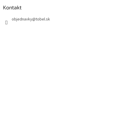
Kontakt
objednavky
@
tobel.sk