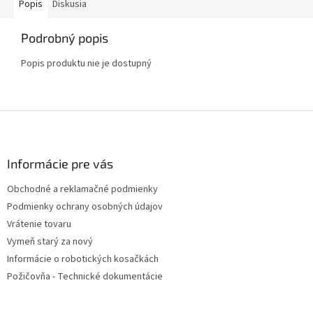
Popis
Diskusia
Podrobný popis
Popis produktu nie je dostupný
Z
á
p
ä
Informácie pre vás
t
Obchodné a reklamačné podmienky
i
Podmienky ochrany osobných údajov
e
Vrátenie tovaru
Vymeň starý za nový
Informácie o robotických kosačkách
Požičovňa - Technické dokumentácie