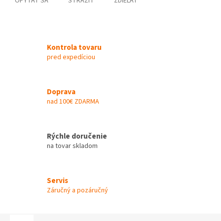
OPÝTAŤ SA
STRÁŽIŤ
ZDIEĽAŤ
Kontrola tovaru
pred expedíciou
Doprava
nad 100€ ZDARMA
Rýchle doručenie
na tovar skladom
Servis
Záručný a pozáručný