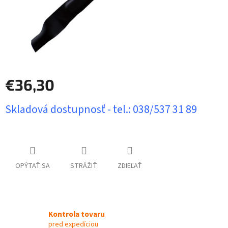
€36,30
Jednotková
Skladová dostupnosť - tel.: 038/537 31 89
cena:
OPÝTAŤ SA
STRÁŽIŤ
ZDIEĽAŤ
Kontrola tovaru
pred expedíciou