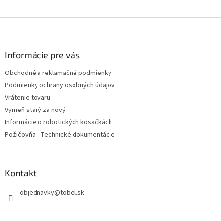
Z
á
p
ä
Informácie pre vás
t
Obchodné a reklamačné podmienky
i
Podmienky ochrany osobných údajov
e
Vrátenie tovaru
Vymeň starý za nový
Informácie o robotických kosačkách
Požičovňa - Technické dokumentácie
Kontakt
objednavky
@
tobel.sk