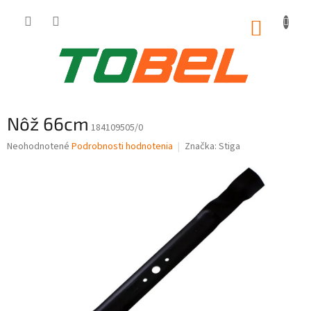
Prejsť
na
NÁKUP
obsah
KOŠÍK
Nôž 66cm
184109505/0
Priemerné
Neohodnotené
Podrobnosti hodnotenia
Značka:
Stiga
hodnotenie
produktu
je
0,0
z
5
hviezdičiek.