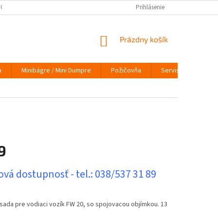
ÝCH ÚDAJOV
VRÁTENIE TOVARU
VYMEŇ STARÝ ZA NOVÝ
Prihlásenie
INFO
NÁKUPNÝ
Prázdny košík
KOŠÍK
a
Minibágre / Mini Dumpre
Požičovňa
Servis
O nás
9
ová
vá dostupnosť - tel.: 038/537 31 89
sada pre vodiaci vozík FW 20, so spojovacou objímkou. 13