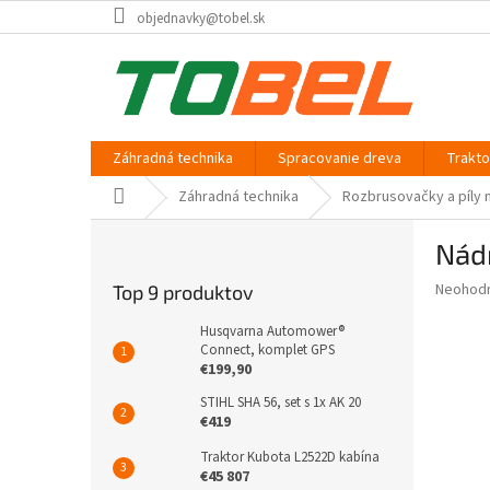
Prejsť
objednavky@tobel.sk
na
obsah
Záhradná technika
Spracovanie dreva
Trakt
Domov
Záhradná technika
Rozbrusovačky a píly 
B
Nád
o
č
Priemer
Neohod
Top 9 produktov
n
hodnote
ý
produkt
Husqvarna Automower®
p
Connect, komplet GPS
je
€199,90
0,0
a
z
n
STIHL SHA 56, set s 1x AK 20
5
e
€419
hviezdič
l
Traktor Kubota L2522D kabína
€45 807