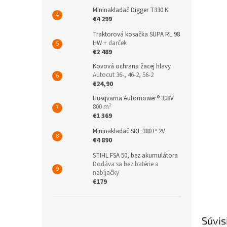
Mininakladač Digger T330 K
€4 299
Traktorová kosačka SUPA RL 98
HW
+ darček
€2 489
Kovová ochrana žacej hlavy
Autocut 36-, 46-2, 56-2
€24,90
Husqvarna Automower® 308V
800 m²
€1 369
Mininakladač SDL 380 P 2V
€4 890
STIHL FSA 50, bez akumulátora
Dodáva sa bez batérie a
nabíjačky
€179
Súvis