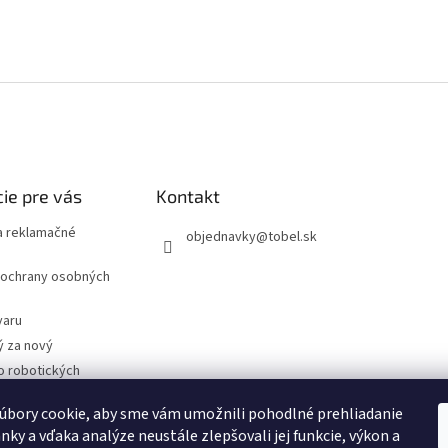
ie pre vás
Kontakt
 reklamačné
objednavky
@
tobel.sk
ochrany osobných
varu
ý za nový
o robotických
úbory cookie, aby sme vám umožnili pohodlné prehliadanie
- Technické
cie
nky a vďaka analýze neustále zlepšovali jej funkcie, výkon a