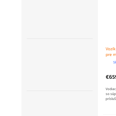
Vozík
pre m
420
S
€65
Vodiac
so súp
príslu