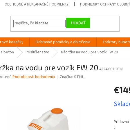
OBCHODNÉ A REKLAMAČNÉ PODMIENKY
PODMIENKY OCHRANY OSOBN
HĽADAŤ
orové kosačky
Ochranné pomôcky a oblečenie
Traktory Kubot
na betón
Príslušenstvo
Nádržka na vodu pre vozík FW 20
ržka na vodu pre vozík FW 20
4224 007 1018
né
notené
Podrobnosti hodnotenia
Značka:
STIHL
nie
€14
u
Jednotk
Sklado
cena:
iek.
Prídavná 
l.