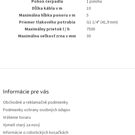
Pohon čerpadla
1 poloha
Dĺžka kábla v m
10
Maximálna hĺbka ponoru v m
5
Priemer tlakového potrubia
G1 1/4" (41,9 mm)
Maximálny prietok l / h
7500
Maximálna veľkosť zrna v mm
30
Z
á
p
ä
Informácie pre vás
t
Obchodné a reklamačné podmienky
i
Podmienky ochrany osobných údajov
e
Vrátenie tovaru
Vymeň starý za nový
Informácie o robotických kosačkách