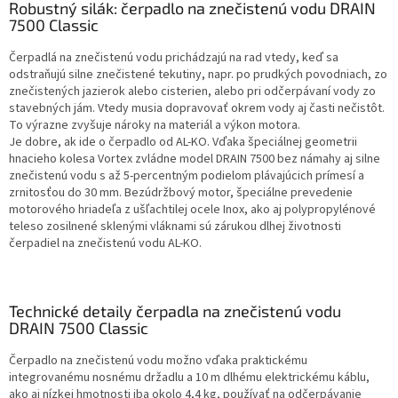
Robustný silák: čerpadlo na znečistenú vodu DRAIN
7500 Classic
Čerpadlá na znečistenú vodu prichádzajú na rad vtedy, keď sa
odstraňujú silne znečistené tekutiny, napr. po prudkých povodniach, zo
znečistených jazierok alebo cisterien, alebo pri odčerpávaní vody zo
stavebných jám. Vtedy musia dopravovať okrem vody aj časti nečistôt.
To výrazne zvyšuje nároky na materiál a výkon motora.
Je dobre, ak ide o čerpadlo od AL-KO. Vďaka špeciálnej geometrii
hnacieho kolesa Vortex zvládne model DRAIN 7500 bez námahy aj silne
znečistenú vodu s až 5-percentným podielom plávajúcich prímesí a
zrnitosťou do 30 mm. Bezúdržbový motor, špeciálne prevedenie
motorového hriadeľa z ušľachtilej ocele Inox, ako aj polypropylénové
teleso zosilnené sklenými vláknami sú zárukou dlhej životnosti
čerpadiel na znečistenú vodu AL-KO.
Technické detaily čerpadla na znečistenú vodu
DRAIN 7500 Classic
Čerpadlo na znečistenú vodu možno vďaka praktickému
integrovanému nosnému držadlu a 10 m dlhému elektrickému káblu,
ako aj nízkej hmotnosti iba okolo 4,4 kg, používať na odčerpávanie