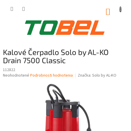
Prejsť
na
NÁKUP
obsah
KOŠÍK
Kalové Čerpadlo Solo by AL-KO
Drain 7500 Classic
112822
Priemerné
Neohodnotené
Podrobnosti hodnotenia
Značka:
Solo by AL-KO
hodnotenie
produktu
je
0,0
z
5
hviezdičiek.