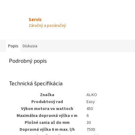
Servis
Záručný a pozáručný
Popis
Diskusia
Podrobný popis
Technická špecifikácia
Značka
AL-KO
Produktový rad
Easy
Výkon motora vo wattoch
450
Maximálna dopravná výška v m
6
Plošné sania až do mm
30
Dopravná výška 6 m max. l/h
7500