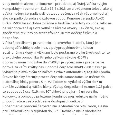
vody mobilne alebo stacionárne – prirodzene aj čistej. Vďaka svojim
kompaktným rozmerom 21,3 x 15,2 x 30,8 cm a trvácnemu telesu, ako aj
vďaka motoru čerpadla s dlhou životnosťou, sa však výborne hodí aj
ako čerpadlo do suda s dažďovou vodou. Ponorné čerpadlo AL-KO
DRAIN 7500 Classic dobre zvládne aj hrubšie nečistoty vo vode, lebo na
ne sú pripravené aj extra veľké nasávacie otvory. Tak čisté, ako aj
znečistené tekutiny so zrnitosťou do 30 mm odčerpá rýchlo a
bezpečne.
Vďaka špeciálnemu prevedeniu motorového hriadeľa, ktorý je z
odolnej ušľachtilej ocele Inox, a polypropylénovému telesu
zosilnenému sklenými vláknami bolo postarané o dlhú životnosť tohto
praktického pomocníka. Pri jeho veľkom výkone 450 W a
dopravovanom množstve do 7 500 l/h je vyčerpanie a prečerpanie
hotové za veľmi krátky čas. Ponorné čerpadlo DRAIN 7500 Classic je
vybavené plavákovým spínačom a vďaka automatickej regulácii podľa
úrovne hladiny štartuje proces čerpania samostatne. Je určené do
maximálnej hĺbky ponoru 5 m. Vzhľadom na výtlačnú výšku do 6 m
dokáže zvládnuť aj väčšie hĺbky. Výstup čerpadla má rozmer 1,25 palca,
to zodpovedá cca 41,9 mm. 90° uhlová prípojka má univerzálnu
koncovku a pomocou priloženej kombinovanej redukcie na ňu možno
pripojiť hadice všetkých bežne dostupných veľkostí.
Upozornenie: ponorné čerpadlo nie je vhodné pre pitnú vodu, ale iba
pre úžitkovú vodu s teplotou do 35 °C. Rovnako nie je vhodné na