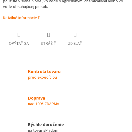
použitie v slanej vode, vo vode s agresívnymi chemikáliami alebo vo
vode obsahujúcej piesok.
Detailné informácie
OPÝTAŤ SA
STRÁŽIŤ
ZDIEĽAŤ
Kontrola tovaru
pred expedíciou
Doprava
nad 100€ ZDARMA
Rýchle doručenie
na tovar skladom