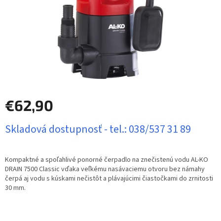
€62,90
Jednotková
Skladová dostupnosť - tel.: 038/537 31 89
cena:
Kompaktné a spoľahlivé ponorné čerpadlo na znečistenú vodu AL-KO
DRAIN 7500 Classic vďaka veľkému nasávaciemu otvoru bez námahy
čerpá aj vodu s kúskami nečistôt a plávajúcimi čiastočkami do zrnitosti
30 mm.