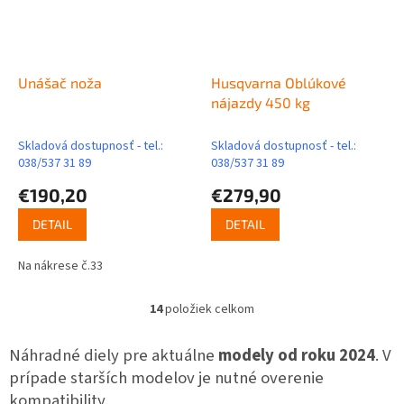
Unášač noža
Husqvarna Oblúkové
nájazdy 450 kg
Skladová dostupnosť - tel.:
Skladová dostupnosť - tel.:
038/537 31 89
038/537 31 89
€190,20
€279,90
DETAIL
DETAIL
Na nákrese č.33
14
položiek celkom
O
v
l
Náhradné diely pre aktuálne
modely od roku 2024
. V
á
prípade starších modelov je nutné overenie
d
kompatibility.
a