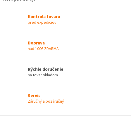
c
i
e
Kontrola tovaru
p
pred expedíciou
r
v
k
Doprava
y
nad 100€ ZDARMA
v
ý
p
i
Rýchle doručenie
s
na tovar skladom
u
Servis
Záručný a pozáručný
Z
á