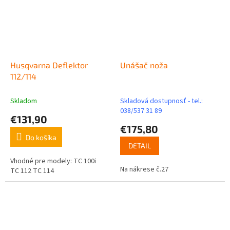
Husqvarna Deflektor
Unášač noža
112/114
Skladom
Skladová dostupnosť - tel.:
038/537 31 89
€131,90
€175,80
Do košíka
DETAIL
Vhodné pre modely: TC 100i
Na nákrese č.27
TC 112 TC 114