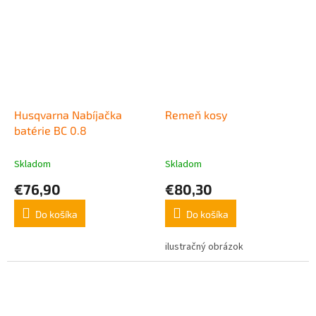
Husqvarna Nabíjačka
Remeň kosy
batérie BC 0.8
Skladom
Skladom
€76,90
€80,30
Do košíka
Do košíka
ilustračný obrázok