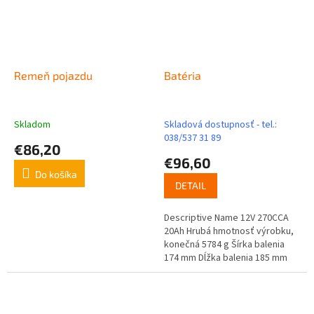
Remeň pojazdu
Batéria
Skladom
Skladová dostupnosť - tel.:
038/537 31 89
€86,20
€96,60
Do košíka
DETAIL
Descriptive Name 12V 270CCA
20Ah Hrubá hmotnosť výrobku,
konečná 5784 g Šírka balenia
174 mm Dĺžka balenia 185 mm
Výška balenia 90 mm EAN...