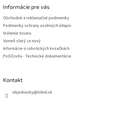
p
ä
Informácie pre vás
t
Obchodné a reklamačné podmienky
i
Podmienky ochrany osobných údajov
e
Vrátenie tovaru
Vymeň starý za nový
Informácie o robotických kosačkách
Požičovňa - Technické dokumentácie
Kontakt
objednavky
@
tobel.sk