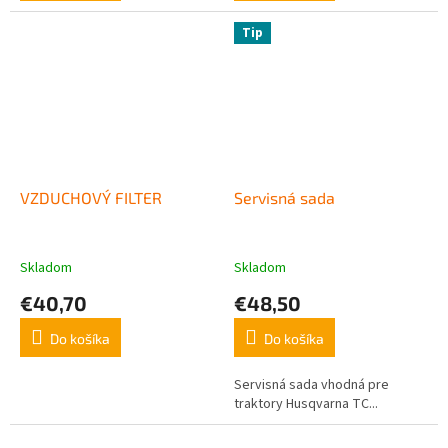
Tip
VZDUCHOVÝ FILTER
Servisná sada
Skladom
Skladom
€40,70
€48,50
Do košíka
Do košíka
Servisná sada vhodná pre
traktory Husqvarna TC...