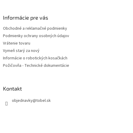
á
p
ä
Informácie pre vás
t
Obchodné a reklamačné podmienky
i
Podmienky ochrany osobných údajov
e
Vrátenie tovaru
Vymeň starý za nový
Informácie o robotických kosačkách
Požičovňa - Technické dokumentácie
Kontakt
objednavky
@
tobel.sk