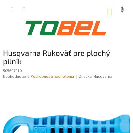
Prejsť
na
NÁKUP
obsah
KOŠÍK
Husqvarna Rukoväť pre plochý
pilník
505697810
Priemerné
Neohodnotené
Podrobnosti hodnotenia
Značka:
Husqvarna
hodnotenie
produktu
je
0,0
z
5
hviezdičiek.