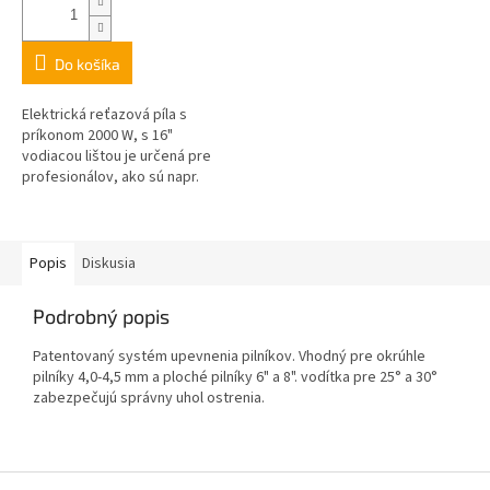
Do košíka
Elektrická reťazová píla s
príkonom 2000 W, s 16"
vodiacou lištou je určená pre
profesionálov, ako sú napr.
stolári a elektrikári. Ponúka
celkovo vynikajúci výkon,
ovládateľnosť...
Popis
Diskusia
Podrobný popis
Patentovaný systém upevnenia pilníkov. Vhodný pre okrúhle
pilníky 4,0-4,5 mm a ploché pilníky 6" a 8". vodítka pre 25° a 30°
zabezpečujú správny uhol ostrenia.
Z