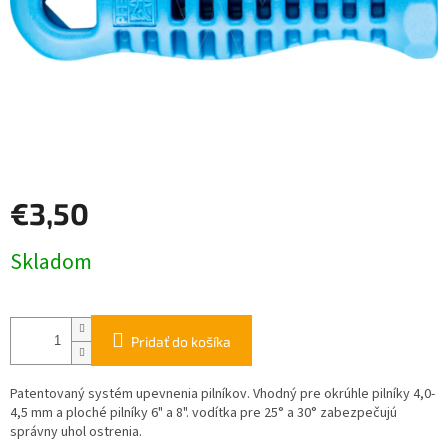
€3,50
Jednotková
Skladom
cena:
Pridať do košíka
Patentovaný systém upevnenia pilníkov. Vhodný pre okrúhle pilníky 4,0-
4,5 mm a ploché pilníky 6" a 8". vodítka pre 25° a 30° zabezpečujú
správny uhol ostrenia.