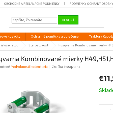
OBCHODNÉ A REKLAMAČNÉ PODMIENKY
PODMIENKY OCHRANY OSOBN
HĽADAŤ
orové kosačky
Ochranné pomôcky a oblečenie
Traktory Kubot
ríslušenstvo
Starostlivosť
Husqvarna Kombinované mierky H49,
qvarna Kombinované mierky H49,H51,H
né
notené
Podrobnosti hodnotenia
Značka:
Husqvarna
nie
€11
u
Jednotk
Skla
cena:
iek.