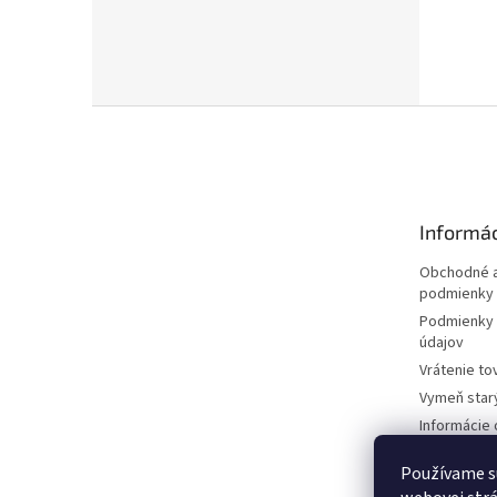
Z
á
p
ä
t
Informác
i
e
Obchodné a
podmienky
Podmienky 
údajov
Vrátenie to
Vymeň star
Informácie 
kosačkách
Používame s
Požičovňa 
dokumentá