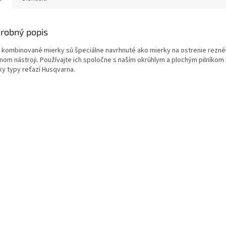
robný popis
 kombinované mierky sú špeciálne navrhnuté ako mierky na ostrenie rezn
dnom nástroji. Používajte ich spoločne s naším okrúhlym a plochým pilníkom
ky typy reťazí Husqvarna.