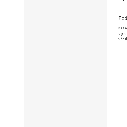
Pod
Naše
v je
všet