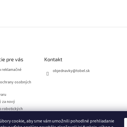
ie pre vás
Kontakt
 reklamačné
objednavky
@
tobel.sk
ochrany osobných
varu
ý za nový
o robotických
úbory cookie, aby sme vám umožnili pohodlné prehliadanie
- Technické
cie