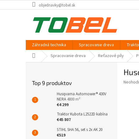
Prejsť
objednavky@tobel.sk
na
obsah
Záhradná technika
Spracovanie dreva
Trakt
Domov
Spracovanie dreva
Reťazové píly
P
B
Hus
o
č
Priemer
Neohod
Top 9 produktov
n
hodnote
ý
produkt
Husqvarna Automower® 430V
p
NERA
4800 m²
je
€4 299
0,0
a
z
n
Traktor Kubota L2522D kabína
5
e
€45 807
hviezdič
l
STIHL SHA 56, set s 2x AK 20
€519