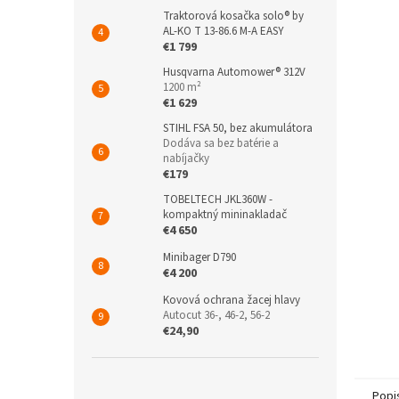
Traktorová kosačka solo® by
AL-KO T 13-86.6 M-A EASY
€1 799
Husqvarna Automower® 312V
1200 m²
€1 629
STIHL FSA 50, bez akumulátora
Dodáva sa bez batérie a
nabíjačky
€179
TOBELTECH JKL360W -
kompaktný mininakladač
€4 650
Minibager D790
€4 200
Kovová ochrana žacej hlavy
Autocut 36-, 46-2, 56-2
€24,90
Popi