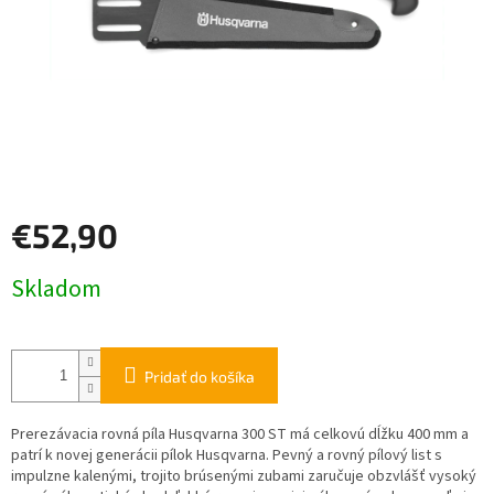
€52,90
Jednotková
Skladom
cena:
Pridať do košíka
Prerezávacia rovná píla Husqvarna 300 ST má celkovú dĺžku 400 mm a
patrí k novej generácii pílok Husqvarna. Pevný a rovný pílový list s
impulzne kalenými, trojito brúsenými zubami zaručuje obzvlášť vysoký