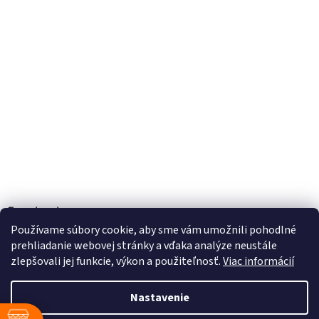
Facebook
Používame súbory cookie, aby sme vám umožnili pohodlné
prehliadanie webovej stránky a vďaka analýze neustále
zlepšovali jej funkcie, výkon a použiteľnosť.
Viac informácií
Vytvoril Shoptet
Nastavenie