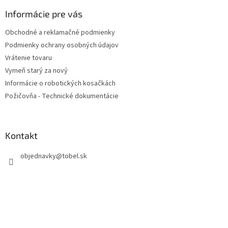
p
ä
Informácie pre vás
t
Obchodné a reklamačné podmienky
i
Podmienky ochrany osobných údajov
e
Vrátenie tovaru
Vymeň starý za nový
Informácie o robotických kosačkách
Požičovňa - Technické dokumentácie
Kontakt
objednavky
@
tobel.sk