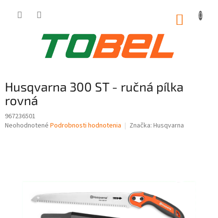
Prejsť
na
NÁKUP
obsah
KOŠÍK
Husqvarna 300 ST - ručná pílka
rovná
967236501
Priemerné
Neohodnotené
Podrobnosti hodnotenia
Značka:
Husqvarna
hodnotenie
produktu
je
0,0
z
5
hviezdičiek.