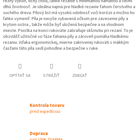
rezný výkon, tichý chod, ľahké rezanie s minimálnou námahou a veľmi
dlhú životnosť. Je ideálna najmä pre hladké rezanie ťahom čerstvého a
suchého dreva. Pílový list má vysokú odolnosť voči korózii a možno ho
ľahko vymeniť. Píla je navyše vybavená očkom pre zavesenie píly a
krytom ostria , takže môže byť uložená bezpečne a na vhodnom
mieste. Poistka na konci rukoväte zabraňuje skĺznutiu pri rezaní. To je
obzvlášť užitočné vo fáze ťahania píly a zároveň pomáha hladkému
rezaniu. Vďaka ergonomickej, mierne zakrivenej rukoväti s mäkkým
časťami táto píla sedí pohodlne a bezpečne v ruke.
OPÝTAŤ SA
STRÁŽIŤ
ZDIEĽAŤ
Kontrola tovaru
pred expedíciou
Doprava
nad 100€ ZDARMA