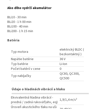
Ako dlho vydrží akumulátor
BLi10 - 30 min
BLi20 - 1 h 00 min
BLi100 - 40 min
BLi200 - 1 h 15 min
Batéria
elektrický BLDC (
Typ motora
bezkontaktný )
Napätie batérie
36 V
Typ batérie
Li-Ion
Počet batérií v cene
0
QC80, QC300,
Typ nabíjačky
QC500
Údaje o hladinách vibrácií a hluku
Ekvivalentná hladina vibrácií -
1,9/1,4 m/s²
predná / zadná rukoväť(ahv, eq)
Úroveň akustického tlaku na uši