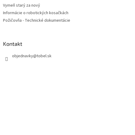
Vymeň starý za nový
Informácie o robotických kosačkách
Požičovňa - Technické dokumentácie
Kontakt
objednavky
@
tobel.sk