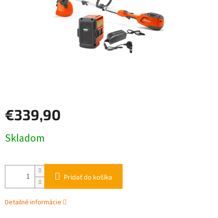
€339,90
Jednotková
Skladom
cena:
Pridať do košíka
Detailné informácie