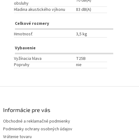
70 dB(A)
obsluhy
Hladina akustického výkonu
83 dB(A)
Celkové rozmery
Hmotnosť
3,5 kg
Vybavenie
Vyžínacia hlava
T25B
Popruhy
nie
Z
á
p
ä
Informácie pre vás
t
Obchodné a reklamačné podmienky
i
Podmienky ochrany osobných údajov
e
Vrátenie tovaru