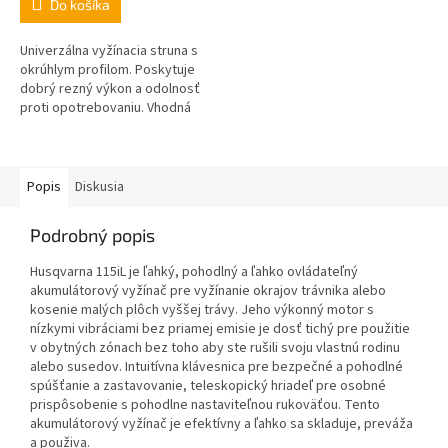
Do košíka
Univerzálna vyžínacia struna s
okrúhlym profilom. Poskytuje
dobrý rezný výkon a odolnosť
proti opotrebovaniu. Vhodná
pre všetky strunové hlavy.
Popis
Diskusia
Podrobný popis
Husqvarna 115iL je ľahký, pohodlný a ľahko ovládateľný
akumulátorový vyžínač pre vyžínanie okrajov trávnika alebo
kosenie malých plôch vyššej trávy. Jeho výkonný motor s
nízkymi vibráciami bez priamej emisie je dosť tichý pre použitie
v obytných zónach bez toho aby ste rušili svoju vlastnú rodinu
alebo susedov. Intuitívna klávesnica pre bezpečné a pohodlné
spúšťanie a zastavovanie, teleskopický hriadeľ pre osobné
prispôsobenie s pohodlne nastaviteľnou rukoväťou. Tento
akumulátorový vyžínač je efektívny a ľahko sa skladuje, preváža
a použiva.