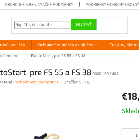
OBCHODNÉ A REKLAMAČNÉ PODMIENKY
PODMIENKY OCHRANY OSOBN
HĽADAŤ
orové kosačky
Ochranné pomôcky a oblečenie
Traktory Kubot
slušenstvo
ElastoStart, pre FS 55 a FS 38
toStart, pre FS 55 a FS 38
0000 190 3404
né
notené
Podrobnosti hodnotenia
Značka:
STIHL
nie
€18
u
Jednotk
Skla
cena:
iek.