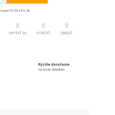
rt pre FS 55 a FS 38.
OPÝTAŤ SA
STRÁŽIŤ
ZDIEĽAŤ
Rýchle doručenie
na tovar skladom