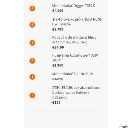
Mininakladač Digger T330 K
€4 299
Traktorová kosačka SUPA RL 98
HW
+ darček
€2 489
Kovová ochrana žacej hlavy
Autocut 36-, 46-2, 56-2
€24,90
Husqvarna Automower® 308V
800 m²
€1 369
Mininakladač SDL 380 P 2V
€4 890
STIHL FSA 50, bez akumulátora
Dodáva sa bez batérie a
nabíjačky
€179
Popi