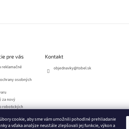
ie pre vás
Kontakt
 reklamačné
objednavky
@
tobel.sk
ochrany osobných
varu
ý za nový
o robotických
úbory cookie, aby sme vám umožnili pohodlné prehliadanie
- Technické
cie
nky a vďaka analýze neustále zlepšovali jej funkcie, výkon a