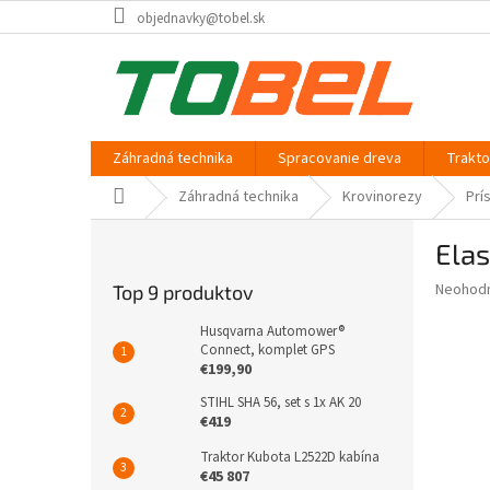
Prejsť
objednavky@tobel.sk
na
obsah
Záhradná technika
Spracovanie dreva
Trakt
Domov
Záhradná technika
Krovinorezy
Prí
B
Elas
o
č
Priemer
Neohod
Top 9 produktov
n
hodnote
ý
produkt
Husqvarna Automower®
p
Connect, komplet GPS
je
€199,90
0,0
a
z
n
STIHL SHA 56, set s 1x AK 20
5
e
€419
hviezdič
l
Traktor Kubota L2522D kabína
€45 807