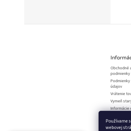
Z
á
p
ä
t
Informác
i
e
Obchodné a
podmienky
Podmienky 
údajov
Vrátenie to
Vymeň star
Informácie 
kosačkách
Používame s
Požičovňa 
dokumentá
webovej strá