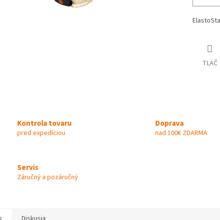
ElastoSta
TLAČ
Kontrola tovaru
Doprava
pred expedíciou
nad 100€ ZDARMA
Servis
Záručný a pozáručný
s
Diskusia