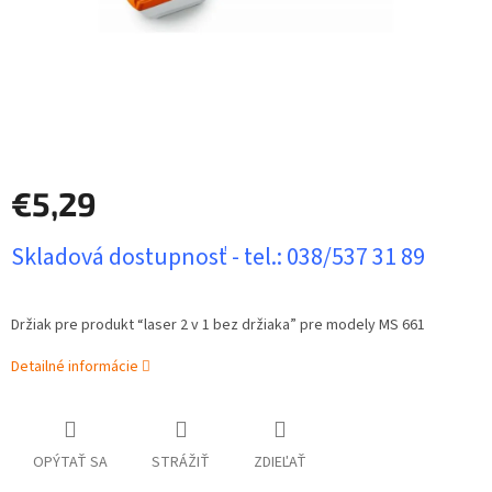
€5,29
Jednotková
Skladová dostupnosť - tel.: 038/537 31 89
cena:
Držiak pre produkt “laser 2 v 1 bez držiaka” pre modely MS 661
Detailné informácie
OPÝTAŤ SA
STRÁŽIŤ
ZDIEĽAŤ