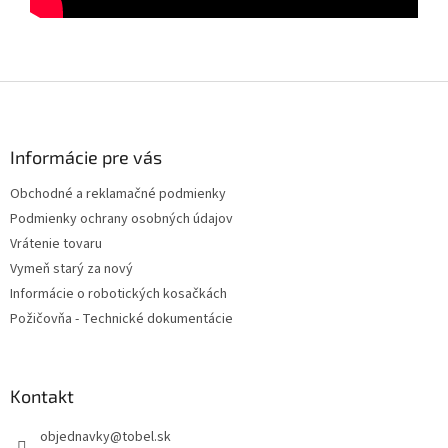
Z
á
p
ä
Informácie pre vás
t
Obchodné a reklamačné podmienky
i
Podmienky ochrany osobných údajov
e
Vrátenie tovaru
Vymeň starý za nový
Informácie o robotických kosačkách
Požičovňa - Technické dokumentácie
Kontakt
objednavky
@
tobel.sk