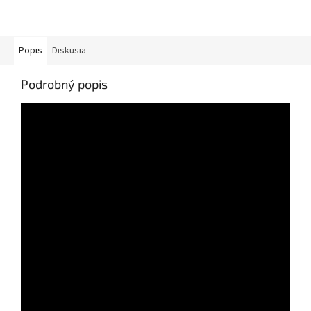
smeru padania stromu.
Súčasťou je inštruktážne video
na DVD. Nie je...
Popis
Diskusia
Podrobný popis