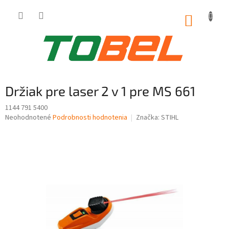
Prejsť
na
NÁKUP
obsah
KOŠÍK
Držiak pre laser 2 v 1 pre MS 661
1144 791 5400
Priemerné
Neohodnotené
Podrobnosti hodnotenia
Značka:
STIHL
hodnotenie
produktu
je
0,0
z
5
hviezdičiek.