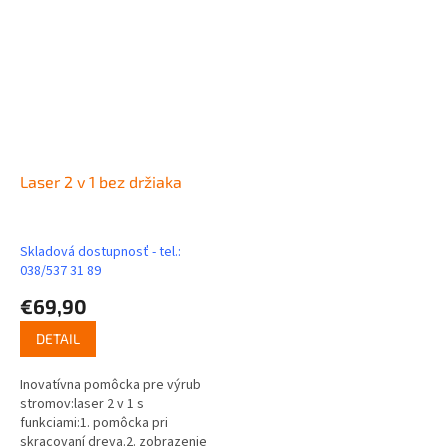
Laser 2 v 1 bez držiaka
Skladová dostupnosť - tel.:
038/537 31 89
€69,90
DETAIL
Inovatívna pomôcka pre výrub
stromov:laser 2 v 1 s
funkciami:1. pomôcka pri
skracovaní dreva.2. zobrazenie