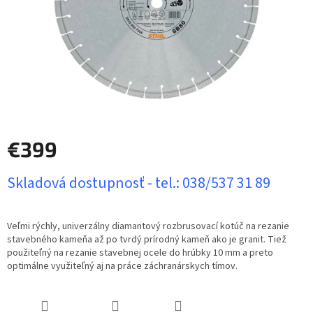
€399
Jednotková
Skladová dostupnosť - tel.: 038/537 31 89
cena:
Veľmi rýchly, univerzálny diamantový rozbrusovací kotúč na rezanie
stavebného kameňa až po tvrdý prírodný kameň ako je granit. Tiež
použiteľný na rezanie stavebnej ocele do hrúbky 10 mm a preto
optimálne využiteľný aj na práce záchranárskych tímov.