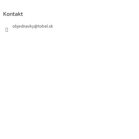
Kontakt
objednavky
@
tobel.sk