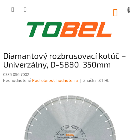
Prejsť
na
NÁKUP
obsah
KOŠÍK
Diamantový rozbrusovací kotúč –
Univerzálny, D-SB80, 350mm
0835 096 7002
Priemerné
Neohodnotené
Podrobnosti hodnotenia
Značka:
STIHL
hodnotenie
produktu
je
0,0
z
5
hviezdičiek.