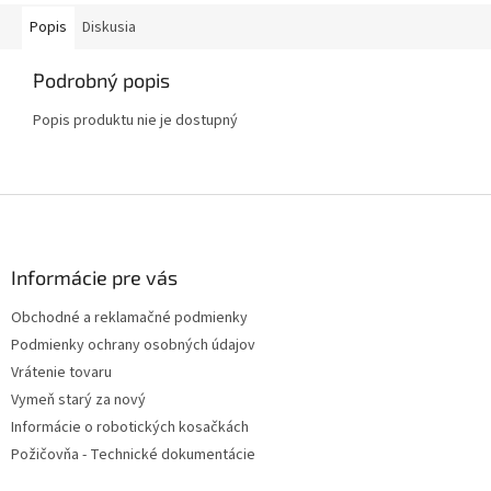
Popis
Diskusia
Podrobný popis
Popis produktu nie je dostupný
Z
á
p
ä
Informácie pre vás
t
Obchodné a reklamačné podmienky
i
Podmienky ochrany osobných údajov
e
Vrátenie tovaru
Vymeň starý za nový
Informácie o robotických kosačkách
Požičovňa - Technické dokumentácie