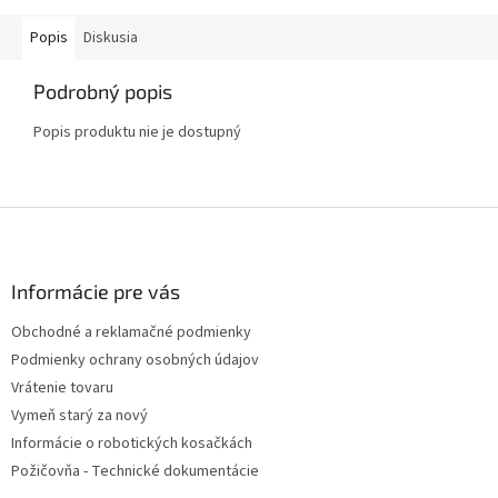
Popis
Diskusia
Podrobný popis
Popis produktu nie je dostupný
Z
á
p
ä
Informácie pre vás
t
Obchodné a reklamačné podmienky
i
Podmienky ochrany osobných údajov
e
Vrátenie tovaru
Vymeň starý za nový
Informácie o robotických kosačkách
Požičovňa - Technické dokumentácie