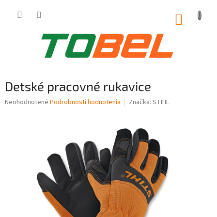
Prejsť
na
NÁKUP
obsah
KOŠÍK
Detské pracovné rukavice
Priemerné
Neohodnotené
Podrobnosti hodnotenia
Značka:
STIHL
hodnotenie
produktu
je
0,0
z
5
hviezdičiek.