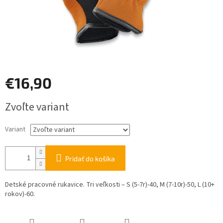
€16,90
Jednotková
Zvoľte variant
cena:
Variant
Pridať do košíka
Detské pracovné rukavice. Tri veľkosti – S (5-7r)-40, M (7-10r)-50, L (10+
rokov)-60.