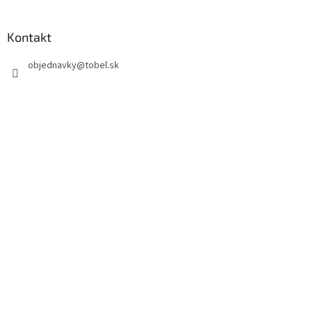
Kontakt
objednavky
@
tobel.sk