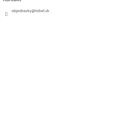
objednavky
@
tobel.sk