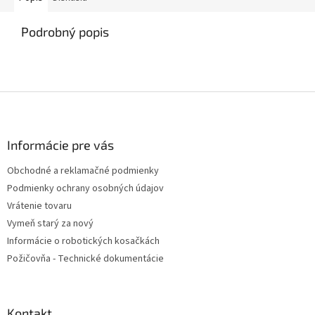
Podrobný popis
Z
á
p
ä
Informácie pre vás
t
Obchodné a reklamačné podmienky
i
Podmienky ochrany osobných údajov
e
Vrátenie tovaru
Vymeň starý za nový
Informácie o robotických kosačkách
Požičovňa - Technické dokumentácie
Kontakt