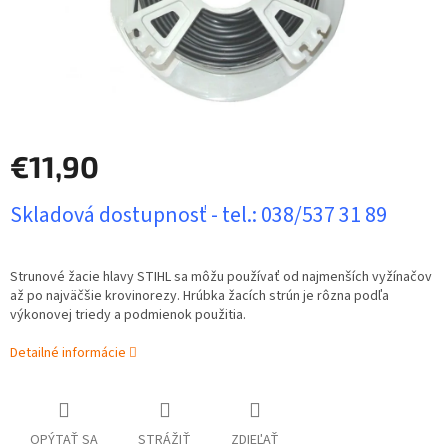
€11,90
Jednotková
Skladová dostupnosť - tel.: 038/537 31 89
cena:
Strunové žacie hlavy STIHL sa môžu používať od najmenších vyžínačov
až po najväčšie krovinorezy. Hrúbka žacích strún je rôzna podľa
výkonovej triedy a podmienok použitia.
Detailné informácie
OPÝTAŤ SA
STRÁŽIŤ
ZDIEĽAŤ