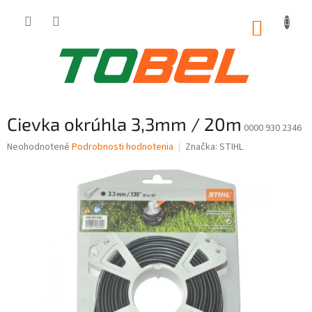
Prejsť
na
NÁKUP
obsah
KOŠÍK
Cievka okrúhla 3,3mm / 20m
0000 930 2346
Priemerné
Neohodnotené
Podrobnosti hodnotenia
Značka:
STIHL
hodnotenie
produktu
je
0,0
z
5
hviezdičiek.