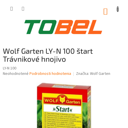
Prejsť
na
NÁKUP
obsah
KOŠÍK
Wolf Garten LY-N 100 štart
Trávnikové hnojivo
LY-N 100
Priemerné
Neohodnotené
Podrobnosti hodnotenia
Značka:
Wolf Garten
hodnotenie
produktu
je
0,0
z
5
hviezdičiek.