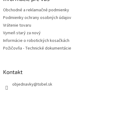
t
Obchodné a reklamačné podmienky
i
Podmienky ochrany osobných údajov
e
Vrátenie tovaru
Vymeň starý za nový
Informácie o robotických kosačkách
Požičovňa - Technické dokumentácie
Kontakt
objednavky
@
tobel.sk