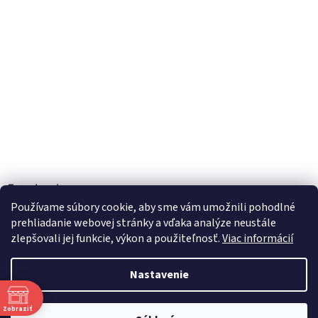
Facebook
Používame súbory cookie, aby sme vám umožnili pohodlné
prehliadanie webovej stránky a vďaka analýze neustále
zlepšovali jej funkcie, výkon a použiteľnosť.
Viac informácií
Vytvoril Shoptet
Nastavenie
Copyright 2026
TOBEL s.r.o.
. Všetky práva vyhradené.
Upraviť
Zobraziť