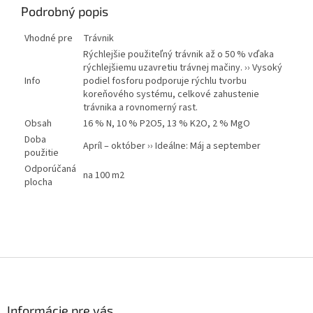
Podrobný popis
Vhodné pre
Trávnik
Rýchlejšie použiteľný trávnik až o 50 % vďaka
rýchlejšiemu uzavretiu trávnej mačiny. ›› Vysoký
Info
podiel fosforu podporuje rýchlu tvorbu
koreňového systému, celkové zahustenie
trávnika a rovnomerný rast.
Obsah
16 % N, 10 % P2O5, 13 % K2O, 2 % MgO
Doba
Apríl – október ›› Ideálne: Máj a september
použitie
Odporúčaná
na 100 m2
plocha
Z
á
p
ä
Informácie pre vás