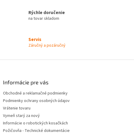
p
i
Rýchle doručenie
s
na tovar skladom
u
Servis
Záručný a pozáručný
Z
á
p
ä
Informácie pre vás
t
Obchodné a reklamačné podmienky
i
Podmienky ochrany osobných údajov
e
Vrátenie tovaru
Vymeň starý za nový
Informácie o robotických kosačkách
Požičovňa - Technické dokumentácie