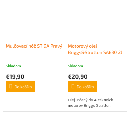
Mulčovací nôž STIGA Pravý
Motorový olej
Briggs&Stratton SAE30 2l
Skladom
Skladom
€19,90
€20,90
Do košíka
Do košíka
Olej určený do 4- taktných
motorov Briggs Stratton.