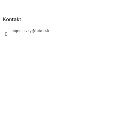
Kontakt
objednavky
@
tobel.sk