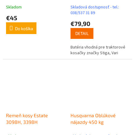
Skladom
Skladová dostupnosť - tel.:
038/537 31 89
€45
€79,90
Do košíka
DETAIL
Batéria vhodná pre traktorové
kosačky značky Stiga, Vari
Remeň kosy Estate
Husqvarna Oblúkové
3098H, 3398H
nájazdy 450 kg