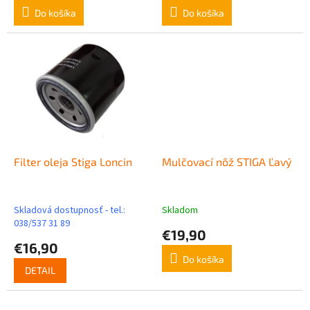
Do košíka
Do košíka
Filter oleja Stiga Loncin
Mulčovací nôž STIGA Ľavý
Skladová dostupnosť - tel.:
Skladom
038/537 31 89
€19,90
€16,90
Do košíka
DETAIL