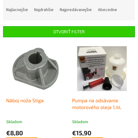
R
a
Najlacnejšie
Najdrahšie
Najpredávanejšie
Abecedne
d
e
n
OTVORIŤ FILTER
i
e
V
p
ý
r
p
o
i
d
s
u
p
k
r
t
o
o
d
Náboj noža Stiga
Pumpa na odsávanie
v
u
motorového oleja 1,4L
k
t
Skladom
Skladom
o
€8,80
€15,90
v