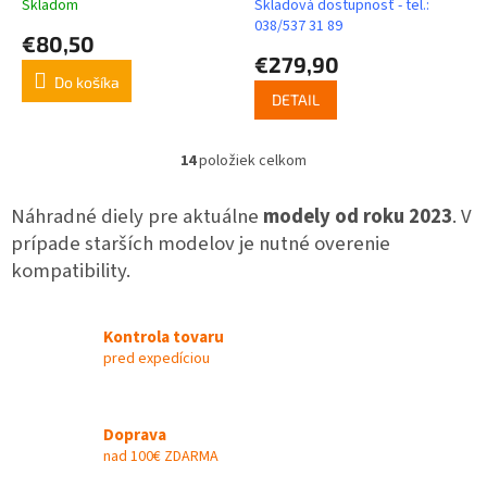
Skladom
Skladová dostupnosť - tel.:
038/537 31 89
€80,50
€279,90
Do košíka
DETAIL
14
položiek celkom
O
v
l
Náhradné diely pre aktuálne
modely od roku 2023
. V
á
prípade starších modelov je nutné overenie
d
kompatibility.
a
c
i
e
Kontrola tovaru
p
pred expedíciou
r
v
k
Doprava
y
nad 100€ ZDARMA
v
ý