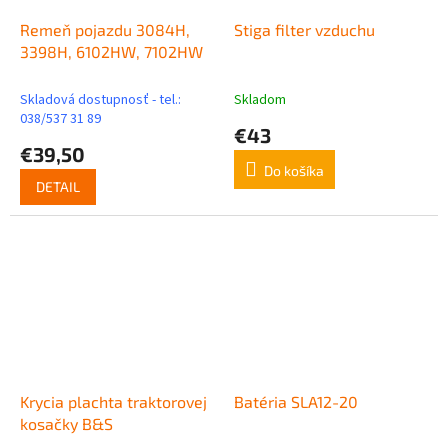
Remeň pojazdu 3084H,
Stiga filter vzduchu
3398H, 6102HW, 7102HW
Skladová dostupnosť - tel.:
Skladom
038/537 31 89
€43
€39,50
Do košíka
DETAIL
Krycia plachta traktorovej
Batéria SLA12-20
kosačky B&S