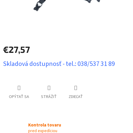
€27,57
Jednotková
Skladová dostupnosť - tel.: 038/537 31 89
cena:
OPÝTAŤ SA
STRÁŽIŤ
ZDIEĽAŤ
Kontrola tovaru
pred expedíciou