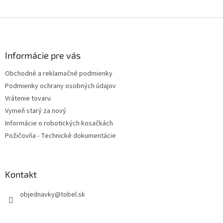
Z
á
p
ä
Informácie pre vás
t
Obchodné a reklamačné podmienky
i
Podmienky ochrany osobných údajov
e
Vrátenie tovaru
Vymeň starý za nový
Informácie o robotických kosačkách
Požičovňa - Technické dokumentácie
Kontakt
objednavky
@
tobel.sk