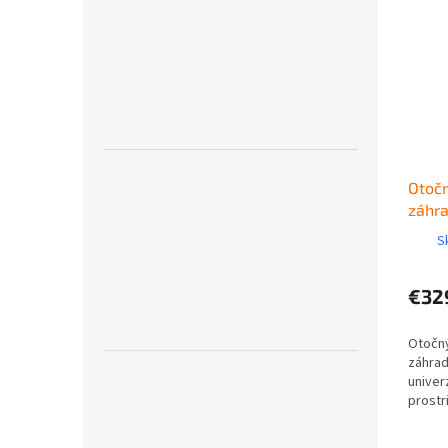
Otočn
záhra
STIH
S
€32
Otočný
záhrad
univer
prostr