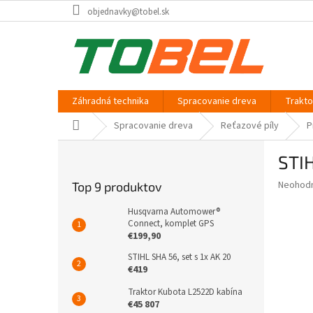
Prejsť
objednavky@tobel.sk
na
obsah
Záhradná technika
Spracovanie dreva
Trakt
Domov
Spracovanie dreva
Reťazové píly
P
B
STIH
o
č
Priemer
Neohod
Top 9 produktov
n
hodnote
ý
produkt
Husqvarna Automower®
p
Connect, komplet GPS
je
€199,90
0,0
a
z
n
STIHL SHA 56, set s 1x AK 20
5
e
€419
hviezdič
l
Traktor Kubota L2522D kabína
€45 807