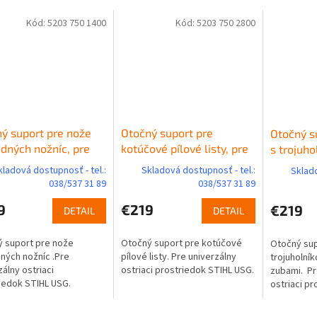
Kód:
5203 750 1400
Kód:
5203 750 2800
ý suport pre nože
Otočný suport pre
Otočný s
dných nožníc, pre
kotúčové pílové listy, pre
s trojuho
L USG
STIHL USG
šikmými 
kladová dostupnosť - tel.:
Skladová dostupnosť - tel.:
Sklado
STIHL U
038/537 31 89
038/537 31 89
9
€219
€219
DETAIL
DETAIL
 suport pre nože
Otočný suport pre kotúčové
Otočný sup
ných nožníc .Pre
pílové listy. Pre univerzálny
trojuholní
zálny ostriaci
ostriaci prostriedok STIHL USG.
zubami. Pr
iedok STIHL USG.
ostriaci p
S tvarova
kotúčom.