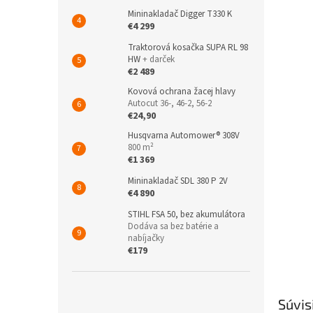
Mininakladač Digger T330 K
€4 299
Traktorová kosačka SUPA RL 98
HW
+ darček
€2 489
Kovová ochrana žacej hlavy
Autocut 36-, 46-2, 56-2
€24,90
Husqvarna Automower® 308V
800 m²
€1 369
Mininakladač SDL 380 P 2V
€4 890
STIHL FSA 50, bez akumulátora
Dodáva sa bez batérie a
nabíjačky
€179
Súvis