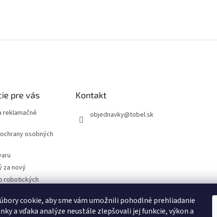
ie pre vás
Kontakt
 reklamačné
objednavky
@
tobel.sk
ochrany osobných
varu
ý za nový
o robotických
úbory cookie, aby sme vám umožnili pohodlné prehliadanie
- Technické
cie
nky a vďaka analýze neustále zlepšovali jej funkcie, výkon a