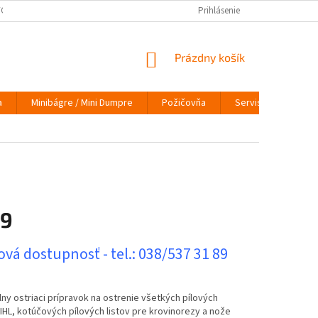
ÝCH ÚDAJOV
VRÁTENIE TOVARU
VYMEŇ STARÝ ZA NOVÝ
Prihlásenie
INFO
NÁKUPNÝ
Prázdny košík
KOŠÍK
a
Minibágre / Mini Dumpre
Požičovňa
Servis
O nás
9
ová
vá dostupnosť - tel.: 038/537 31 89
ny ostriaci prípravok na ostrenie všetkých pílových
IHL, kotúčových pílových listov pre krovinorezy a nože