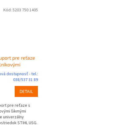
Kód:
5203 750 1405
uport pre reťaze
lníkovými
zubami, pre
vá dostupnosť - tel.:
SG
038/537 31 89
DETAIL
ort pre reťaze s
kovými šikmými
e univerzálny
rostriedok STIHL USG.
ným brúsnym