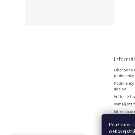
Z
á
p
ä
t
Informác
i
e
Obchodné a
podmienky
Podmienky 
údajov
Vrátenie to
Vymeň star
Informácie 
kosačkách
Používame s
Požičovňa 
dokumentá
webovej strá