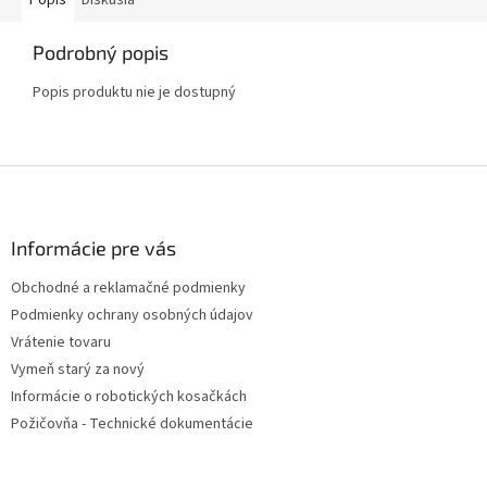
Popis
Diskusia
Podrobný popis
Popis produktu nie je dostupný
Z
á
p
ä
Informácie pre vás
t
Obchodné a reklamačné podmienky
i
Podmienky ochrany osobných údajov
e
Vrátenie tovaru
Vymeň starý za nový
Informácie o robotických kosačkách
Požičovňa - Technické dokumentácie