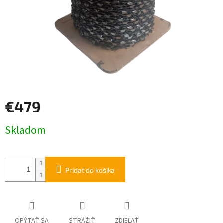
€479
Jednotková
Skladom
cena:
Pridať do košíka
OPÝTAŤ SA
STRÁŽIŤ
ZDIEĽAŤ