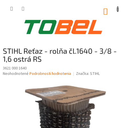
Prejsť
na
NÁKUP
obsah
KOŠÍK
STIHL Reťaz - rolňa čl.1640 - 3/8 -
1,6 ostrá RS
3621 000 1640
Priemerné
Neohodnotené
Podrobnosti hodnotenia
Značka:
STIHL
hodnotenie
produktu
je
0,0
z
5
hviezdičiek.