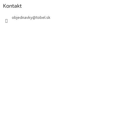
Kontakt
objednavky
@
tobel.sk