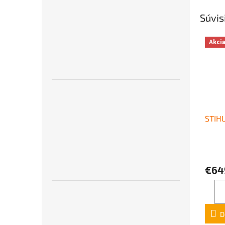
Súvis
Akci
STIHL
€64
D