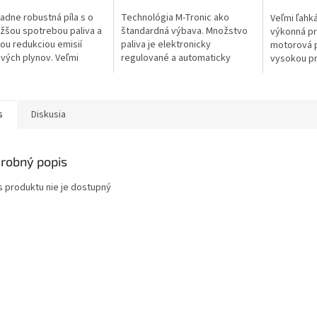
adne robustná píla s o
Technológia M-Tronic ako
Veľmi ľahk
žšou spotrebou paliva a
štandardná výbava. Množstvo
výkonná pr
ou redukciou emisií
paliva je elektronicky
motorová pí
vých plynov. Veľmi
regulované a automaticky
vysokou p
v poľnohospodárstve,
prispôsobené podmienkam
dreva, s in
árstve, záhradníctve a
prostredia. To znamená, že
filtra až 5
nie...
motorová píla dosahuje...
MS 260. HD2
s
Diskusia
robný popis
s produktu nie je dostupný