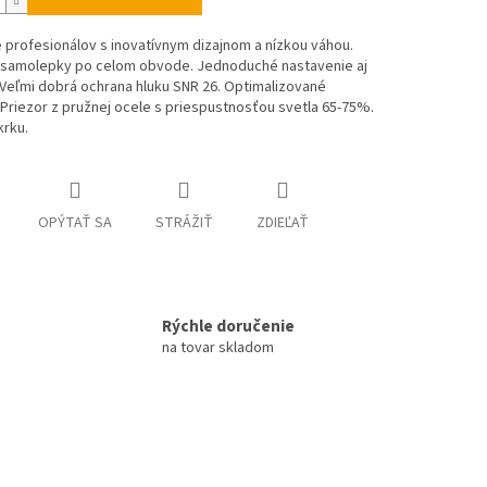
e profesionálov s inovatívnym dizajnom a nízkou váhou.
 samolepky po celom obvode. Jednoduché nastavenie aj
. Veľmi dobrá ochrana hluku SNR 26. Optimalizované
 Priezor z pružnej ocele s priespustnosťou svetla 65-75%.
krku.
OPÝTAŤ SA
STRÁŽIŤ
ZDIEĽAŤ
Rýchle doručenie
na tovar skladom