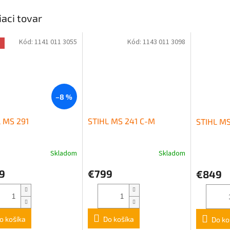
iaci tovar
Kód:
1141 011 3055
Kód:
1143 011 3098
a
–8 %
 MS 291
STIHL MS 241 C-M
STIHL MS
Skladom
Skladom
9
€799
€849
o košíka
Do košíka
Do ko