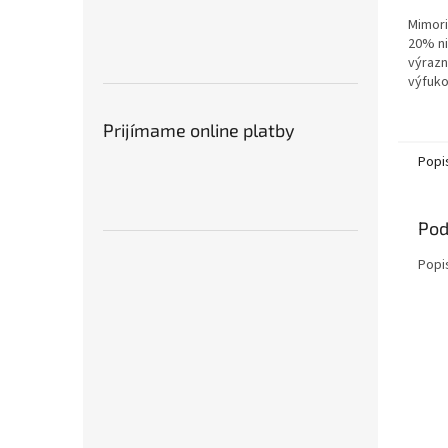
Mimori
20% ni
výrazn
výfuko
dobrá 
ovocin
Prijímame online platby
na reza
Popi
Pod
Popi