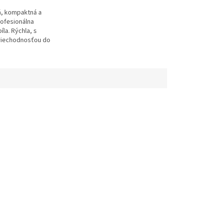
á, kompaktná a
ofesionálna
la. Rýchla, s
riechodnosťou do
tervalom čistenia
x dlhším v porovnaní s
...