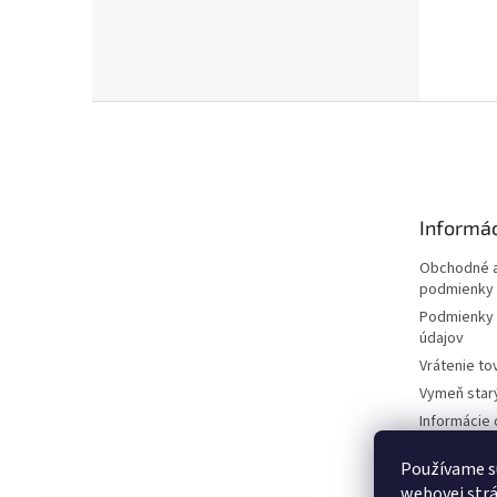
Z
á
p
ä
t
Informác
i
e
Obchodné a
podmienky
Podmienky 
údajov
Vrátenie to
Vymeň star
Informácie 
kosačkách
Používame s
Požičovňa 
dokumentá
webovej strá