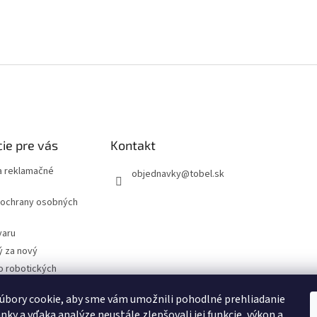
ie pre vás
Kontakt
 reklamačné
objednavky
@
tobel.sk
ochrany osobných
varu
ý za nový
o robotických
úbory cookie, aby sme vám umožnili pohodlné prehliadanie
- Technické
cie
nky a vďaka analýze neustále zlepšovali jej funkcie, výkon a