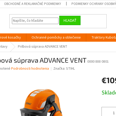
OBCHODNÉ A REKLAMAČNÉ PODMIENKY
PODMIENKY OCHRANY OSOBN
HĽADAŤ
orové kosačky
Ochranné pomôcky a oblečenie
Traktory Kubot
hlavy
Prilbová súprava ADVANCE VENT
lbová súprava ADVANCE VENT
0000 888 0801
né
notené
Podrobnosti hodnotenia
Značka:
STIHL
nie
€10
u
Jednotk
Skla
cena:
iek.