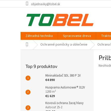
Prejsť
objednavky@tobel.sk
na
obsah
Záhradná technika
Spracovanie dreva
Trakt
Domov
Ochranné pomôcky a oblečenie
Ochrana 
B
Pri
o
č
Priemer
Neohod
Top 9 produktov
n
hodnote
ý
produkt
Mininakladač SDL 380 P 2V
p
je
€4 890
0,0
a
Husqvarna Automower® 312V
z
n
1200 m²
5
e
€1 629
hviezdič
l
Kovová ochrana žacej hlavy
Autocut 25-2