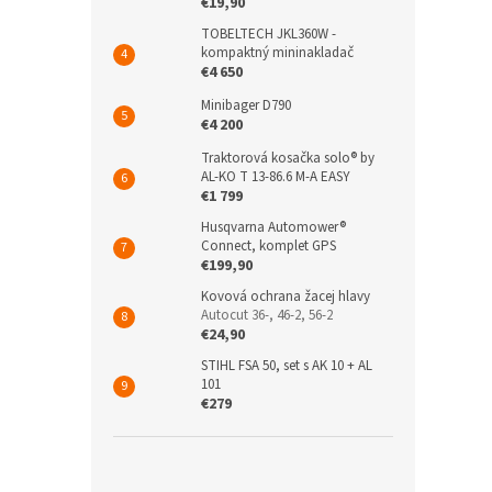
€19,90
TOBELTECH JKL360W -
kompaktný mininakladač
€4 650
Minibager D790
€4 200
Traktorová kosačka solo® by
AL-KO T 13-86.6 M-A EASY
€1 799
Husqvarna Automower®
Connect, komplet GPS
€199,90
Kovová ochrana žacej hlavy
Autocut 36-, 46-2, 56-2
€24,90
STIHL FSA 50, set s AK 10 + AL
101
€279