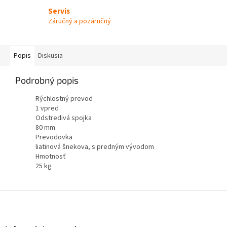
Servis
Záručný a pozáručný
Popis
Diskusia
Podrobný popis
Rýchlostný prevod
1 vpred
Odstredivá spojka
80 mm
Prevodovka
liatinová šnekova, s predným vývodom
Hmotnosť
25 kg
Z
á
p