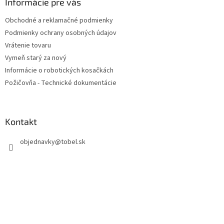
ä
Informácie pre vás
t
Obchodné a reklamačné podmienky
i
Podmienky ochrany osobných údajov
e
Vrátenie tovaru
Vymeň starý za nový
Informácie o robotických kosačkách
Požičovňa - Technické dokumentácie
Kontakt
objednavky
@
tobel.sk