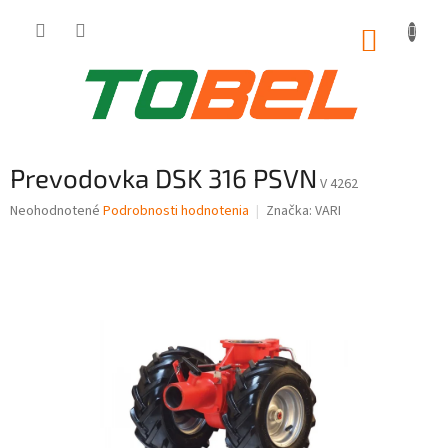
Prejsť
na
NÁKUP
obsah
KOŠÍK
Prevodovka DSK 316 PSVN
V 4262
Priemerné
Neohodnotené
Podrobnosti hodnotenia
Značka:
VARI
hodnotenie
produktu
je
0,0
z
5
hviezdičiek.