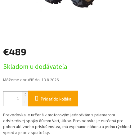
€489
Jednotková
Skladom u dodávateľa
cena:
Môžeme doručiť do:
13.8.2026
Pridať do košíka
Prevodovka je určená k motorovým jednotkám s priemerom
odstredivej spojky 80 mm Vari, Jikov. Prevodovka je eurčená pre
pohon aktívneho príslušenstva, má vypínanie náhonu a jednu rýchlosť
vpred a je bez spiatočky.