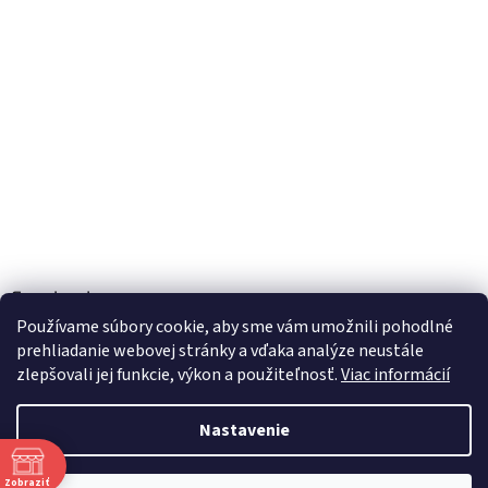
Facebook
Používame súbory cookie, aby sme vám umožnili pohodlné
prehliadanie webovej stránky a vďaka analýze neustále
zlepšovali jej funkcie, výkon a použiteľnosť.
Viac informácií
Vytvoril Shoptet
Nastavenie
Copyright 2026
TOBEL s.r.o.
. Všetky práva vyhradené.
Upraviť
Zobraziť