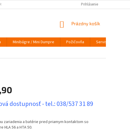
ÝCH ÚDAJOV
VRÁTENIE TOVARU
VYMEŇ STARÝ ZA NOVÝ
Prihlásenie
INFO
NÁKUPNÝ
Prázdny košík
KOŠÍK
a
Minibágre / Mini Dumpre
Požičovňa
Servis
O nás
,90
ová
vá dostupnosť - tel.: 038/537 31 89
nu zariadenia a batérie pred priamym kontaktom so
e HLA 56 a HTA 50.