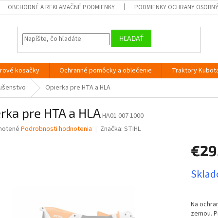
OBCHODNÉ A REKLAMAČNÉ PODMIENKY
PODMIENKY OCHRANY OSOBN
HĽADAŤ
orové kosačky
Ochranné pomôcky a oblečenie
Traktory Kubot
lušenstvo
Opierka pre HTA a HLA
rka pre HTA a HLA
HA01 007 1000
né
notené
Podrobnosti hodnotenia
Značka:
STIHL
nie
€29
u
Jednotk
Sklado
cena:
iek.
Na ochra
zemou. Pr