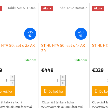
Kód:
LA02 SET 0000
Kód:
LA02 200 0002
a
Akcia
Akcia
–15
–18
%
%
 HTA 50, set s 2x AK
STIHL HTA 50, set s 1x AK
STIHL H
20
Skladom
Skladom
9
€449
€329
o košíka
Do košíka
Do ko
šť ľahká a tichá
Obzvlášť ľahká a tichá
Obzvlášť ľa
ovacia akumulátorová
vyvetvovacia akumulátorová
vyvetvovac