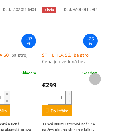
Kód:
LA02 011 6404
Kód:
HA01 011 2914
Akcia
–17
–25
%
%
TA 50
iba stroj
STIHL HLA 56, iba stroj
Cena je uvedená bez
akumulátora a nabíjačky
Skladom
Skladom
Ďalší
produkt
€299
šíka
Do košíka
hká a tichá
Ľahké akumulátorové nožnice
ia akumulátorová
na živý plot na strihanie kríkov