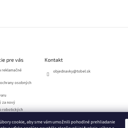
ie pre vás
Kontakt
 reklamačné
objednavky
@
tobel.sk
ochrany osobných
varu
ý za nový
o robotických
úbory cookie, aby sme vám umožnili pohodlné prehliadanie
- Technické
cie