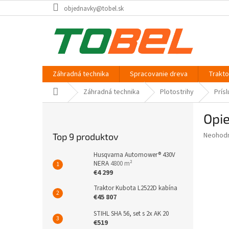
Prejsť
objednavky@tobel.sk
na
obsah
Záhradná technika
Spracovanie dreva
Trakt
Domov
Záhradná technika
Plotostrihy
Prís
B
Opie
o
č
Priemer
Neohod
Top 9 produktov
n
hodnote
ý
produkt
Husqvarna Automower® 430V
p
NERA
4800 m²
je
€4 299
0,0
a
z
n
Traktor Kubota L2522D kabína
5
e
€45 807
hviezdič
l
STIHL SHA 56, set s 2x AK 20
€519