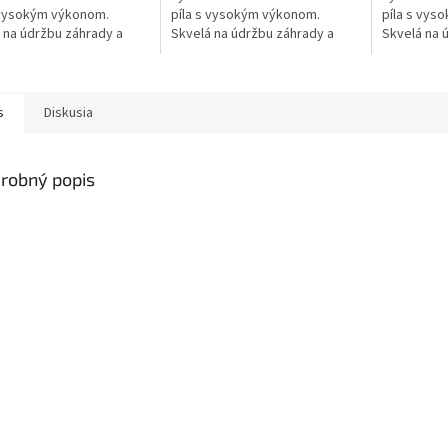
 vysokým výkonom.
píla s vysokým výkonom.
píla s vys
 na údržbu záhrady a
Skvelá na údržbu záhrady a
Skvelá na 
ch stromov. Pílová
ovocných stromov. Pílová
ovocných s
1/4“ PM3, pevný hriadeľ.
reťaz 1/4“ PM3, pevný hriadeľ.
reťaz 1/4“ 
á dĺžka 280...
Celková dĺžka 280...
Celková dĺž
s
Diskusia
robný popis