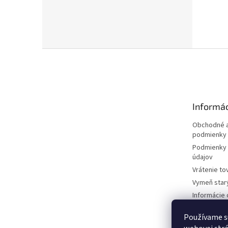
Z
á
p
ä
t
Informác
i
e
Obchodné a
podmienky
Podmienky 
údajov
Vrátenie to
Vymeň star
Informácie 
kosačkách
Používame s
Požičovňa 
dokumentá