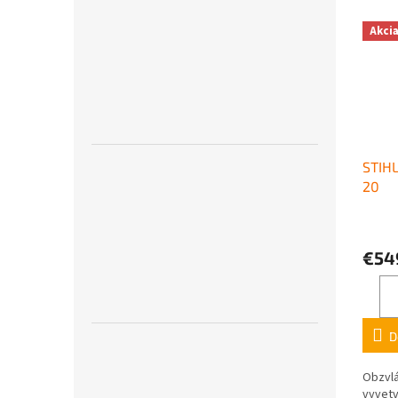
Akci
STIHL
20
€54
D
Obzvlá
vyvetv