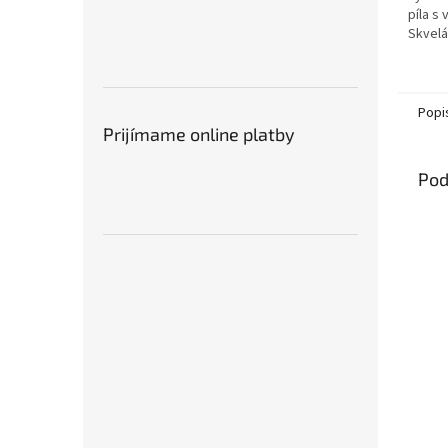
píla s
Skvelá
ovocný
reťaz 
Celkov
Popi
Prijímame online platby
Pod