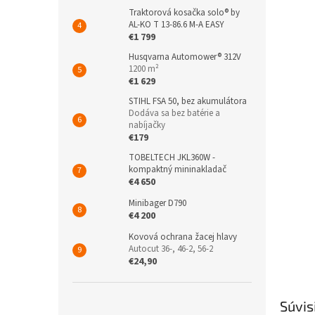
Traktorová kosačka solo® by
AL-KO T 13-86.6 M-A EASY
€1 799
Husqvarna Automower® 312V
1200 m²
€1 629
STIHL FSA 50, bez akumulátora
Dodáva sa bez batérie a
nabíjačky
€179
TOBELTECH JKL360W -
kompaktný mininakladač
€4 650
Minibager D790
€4 200
Kovová ochrana žacej hlavy
Autocut 36-, 46-2, 56-2
€24,90
Súvis