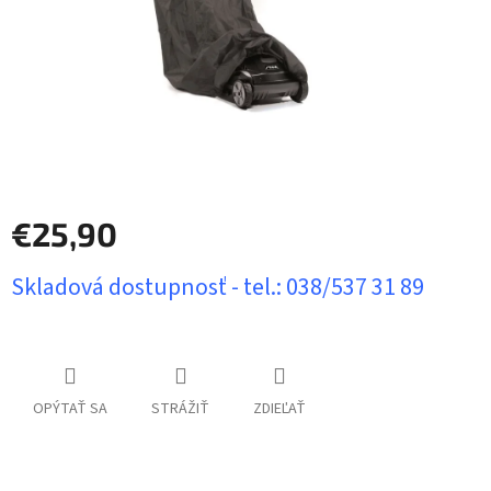
€25,90
Jednotková
Skladová dostupnosť - tel.: 038/537 31 89
cena:
OPÝTAŤ SA
STRÁŽIŤ
ZDIEĽAŤ