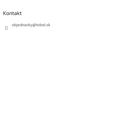
Kontakt
objednavky
@
tobel.sk