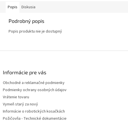
STIGA...
Popis
Diskusia
Podrobný popis
Popis produktu nie je dostupný
Z
á
p
ä
Informácie pre vás
t
Obchodné a reklamačné podmienky
i
Podmienky ochrany osobných údajov
e
Vrátenie tovaru
Vymeň starý za nový
Informácie o robotických kosačkách
Požičovňa - Technické dokumentácie