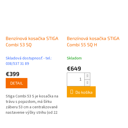
Benzínová kosačka STIGA
Benzínová kosačka STIGA
Combi 53 SQ
Combi 55 SQ H
Skladová dostupnosť - tel.:
Skladom
038/537 31 89
€649
€399
DETAIL
Do košíka
Stiga Combi 53 S je kosačka na
trávu s pojazdom, má šírku
záberu 53 cm a centralizované
nastavenie výšky strihu (od 22
do 80 mm). Táto kosačka na
trávu je poháňaná motorom