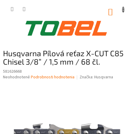
Prejsť
na
NÁKUP
obsah
KOŠÍK
Husqvarna Pílová reťaz X-CUT C85
Chisel 3/8” / 1,5 mm / 68 čl.
581626668
Priemerné
Neohodnotené
Podrobnosti hodnotenia
Značka:
Husqvarna
hodnotenie
produktu
je
0,0
z
5
hviezdičiek.