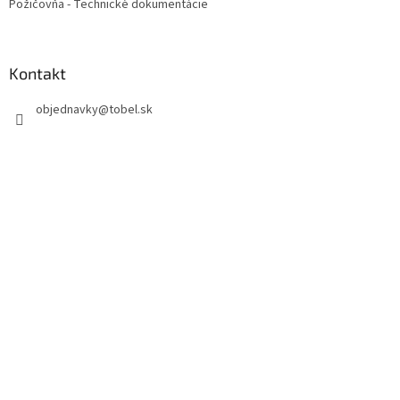
Požičovňa - Technické dokumentácie
Kontakt
objednavky
@
tobel.sk