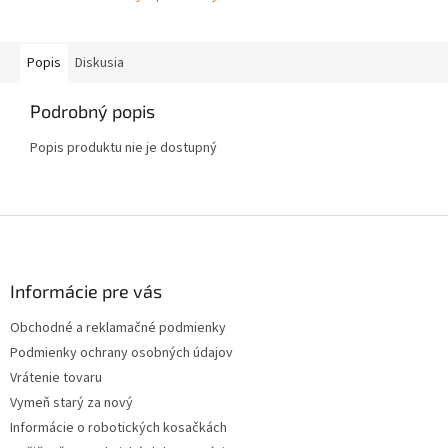
Popis
Diskusia
Podrobný popis
Popis produktu nie je dostupný
Z
á
p
ä
Informácie pre vás
t
Obchodné a reklamačné podmienky
i
Podmienky ochrany osobných údajov
e
Vrátenie tovaru
Vymeň starý za nový
Informácie o robotických kosačkách