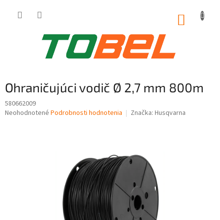
Prejsť
na
NÁKUP
obsah
KOŠÍK
Ohraničujúci vodič Ø 2,7 mm 800m
580662009
Priemerné
Neohodnotené
Podrobnosti hodnotenia
Značka:
Husqvarna
hodnotenie
produktu
je
0,0
z
5
hviezdičiek.