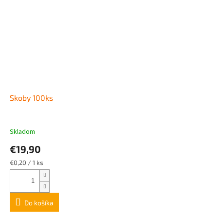
Skoby 100ks
Skladom
€19,90
Jednotková
€0,20 / 1 ks
cena:
Do košíka