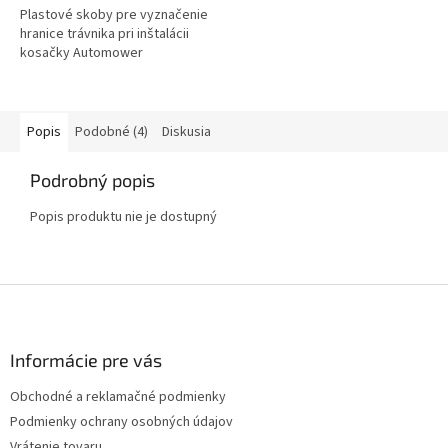
Plastové skoby pre vyznačenie
hranice trávnika pri inštalácii
kosačky Automower
Popis
Podobné (4)
Diskusia
Podrobný popis
Popis produktu nie je dostupný
Z
á
p
ä
Informácie pre vás
t
Obchodné a reklamačné podmienky
i
Podmienky ochrany osobných údajov
e
Vrátenie tovaru