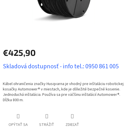
€425,90
Jednotková
Skladová dostupnosť - info tel.: 0950 861 005
cena:
Kábel ohraničenia značky Husqvarna je vhodný pre inštaláciu robotickej
kosačky Automower® v miestach, kde je dôležité bezpečné kosenie.
Jednoduchá inštalácia. Používa sa pre väčšinu inštalácií Automower®.
Dĺžka 800 m.
OPÝTAŤ SA
STRÁŽIŤ
ZDIEĽAŤ