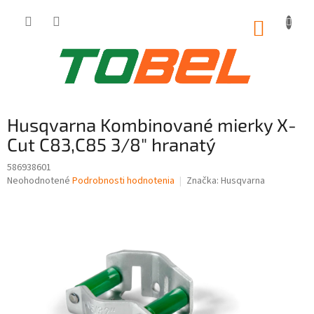
Prejsť
na
NÁKUP
obsah
KOŠÍK
Husqvarna Kombinované mierky X-
Cut C83,C85 3/8" hranatý
586938601
Priemerné
Neohodnotené
Podrobnosti hodnotenia
Značka:
Husqvarna
hodnotenie
produktu
je
0,0
z
5
hviezdičiek.