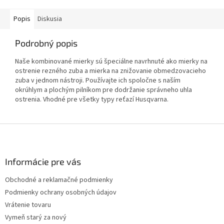
Popis
Diskusia
Podrobný popis
Naše kombinované mierky sú špeciálne navrhnuté ako mierky na
ostrenie rezného zuba a mierka na znižovanie obmedzovacieho
zuba v jednom nástroji. Používajte ich spoločne s naším
okrúhlym a plochým pilníkom pre dodržanie správneho uhla
ostrenia. Vhodné pre všetky typy reťazí Husqvarna.
Z
á
p
ä
Informácie pre vás
t
Obchodné a reklamačné podmienky
i
Podmienky ochrany osobných údajov
e
Vrátenie tovaru
Vymeň starý za nový